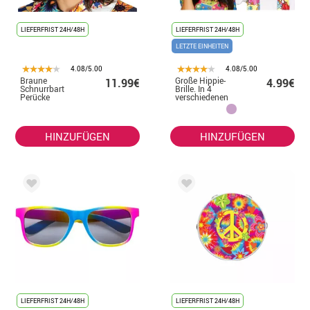
LIEFERFRIST 24H/48H
LIEFERFRIST 24H/48H
LETZTE EINHEITEN
4.08/5.00
4.08/5.00
Braune
Große Hippie-
11.99€
4.99€
Schnurrbart
Brille. In 4
Perücke
verschiedenen
Farben erhältlich
HINZUFÜGEN
HINZUFÜGEN
LIEFERFRIST 24H/48H
LIEFERFRIST 24H/48H