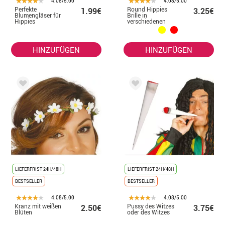
4.08/5.00
4.08/5.00
Perfekte
Round Hippies
1.99€
3.25€
Blumengläser für
Brille in
Hippies
verschiedenen
Farben
HINZUFÜGEN
HINZUFÜGEN
LIEFERFRIST 24H/48H
LIEFERFRIST 24H/48H
BESTSELLER
BESTSELLER
4.08/5.00
4.08/5.00
Kranz mit weißen
Pussy des Witzes
2.50€
3.75€
Blüten
oder des Witzes