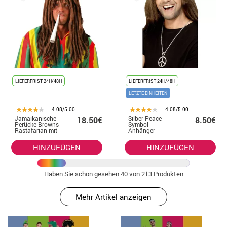
LIEFERFRIST 24H/48H
LIEFERFRIST 24H/48H
LETZTE EINHEITEN
4.08/5.00
4.08/5.00
Jamaikanische
Silber Peace
18.50€
8.50€
Perücke Browns
Symbol
Rastafarian mit
Anhänger
Dreadlocks
Halskette für
Hippies
HINZUFÜGEN
HINZUFÜGEN
Haben Sie schon gesehen
40
von 213 Produkten
Mehr Artikel anzeigen