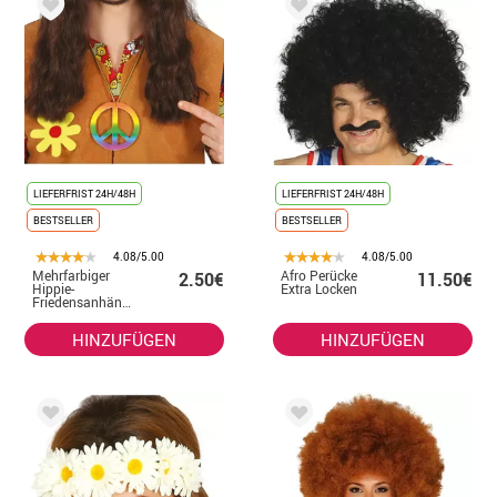
LIEFERFRIST 24H/48H
LIEFERFRIST 24H/48H
BESTSELLER
BESTSELLER
4.08/5.00
4.08/5.00
Mehrfarbiger
Afro Perücke
2.50€
11.50€
Hippie-
Extra Locken
Friedensanhänger
HINZUFÜGEN
HINZUFÜGEN