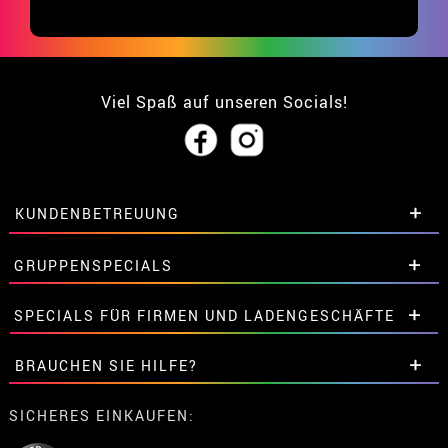
Viel Spaß auf unseren Socials!
KUNDENBETREUUNG
• Über uns
GRUPPENSPECIALS
• Verkaufskonditionen
• Rechtlicher Hinweis
und
Datenschutz
Extrarabatte für Gruppen.
SPECIALS FÜR FIRMEN UND LADENGESCHÄFTE
• Kundendienst
Kontaktieren Sie uns hier.
• Cookie-Verwendung
Extrarabatte für Gruppen.
BRAUCHEN SIE HILFE?
•
Cookie-Einstellungen
Kontaktieren Sie uns hier.
Meine bestellung ist noch nicht erfolgt
SICHERES EINKAUFEN:
Meine bestellung wurde bereits aufgegeben.