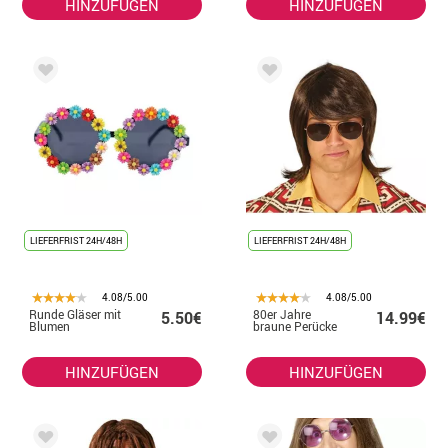
HINZUFÜGEN
HINZUFÜGEN
LIEFERFRIST 24H/48H
LIEFERFRIST 24H/48H
4.08/5.00
4.08/5.00
Runde Gläser mit
80er Jahre
5.50€
14.99€
Blumen
braune Perücke
HINZUFÜGEN
HINZUFÜGEN