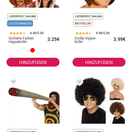
LIEFERFRIST 24H/48H
LIEFERFRIST 24H/48H
LETZTE EINHEITEN
BESTSELLER
4.08/5.00
4.08/5.00
Sortierte Farben
Große Hippie-
3.25€
3.99€
Hippiebrille
Brille
HINZUFÜGEN
HINZUFÜGEN