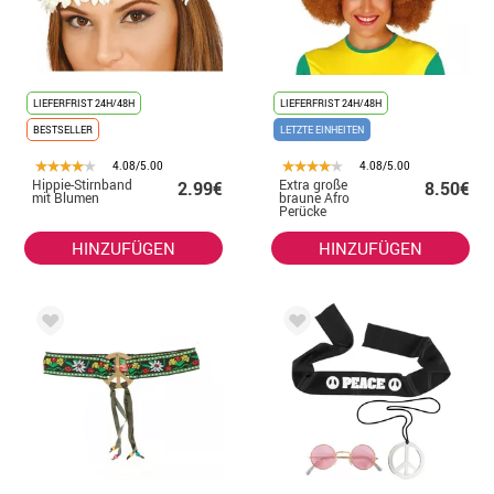
LIEFERFRIST 24H/48H
LIEFERFRIST 24H/48H
BESTSELLER
LETZTE EINHEITEN
4.08/5.00
4.08/5.00
Hippie-Stirnband
Extra große
2.99€
8.50€
mit Blumen
braune Afro
Perücke
HINZUFÜGEN
HINZUFÜGEN