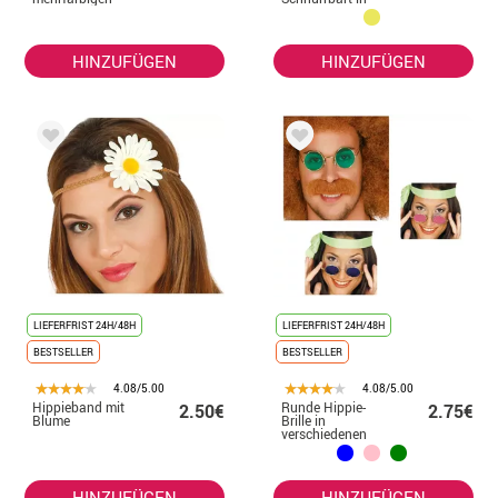
Blumen
verschiedenen
Farben
HINZUFÜGEN
HINZUFÜGEN
LIEFERFRIST 24H/48H
LIEFERFRIST 24H/48H
BESTSELLER
BESTSELLER
4.08/5.00
4.08/5.00
Hippieband mit
Runde Hippie-
2.50€
2.75€
Blume
Brille in
verschiedenen
Farben für
Erwachsene
HINZUFÜGEN
HINZUFÜGEN