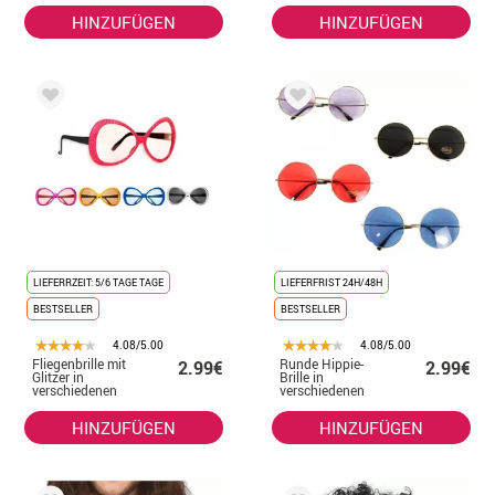
HINZUFÜGEN
HINZUFÜGEN
LIEFERRZEIT: 5/6 TAGE TAGE
LIEFERFRIST 24H/48H
BESTSELLER
BESTSELLER
4.08/5.00
4.08/5.00
Fliegenbrille mit
Runde Hippie-
2.99€
2.99€
Glitzer in
Brille in
verschiedenen
verschiedenen
Farben
Farben
HINZUFÜGEN
HINZUFÜGEN