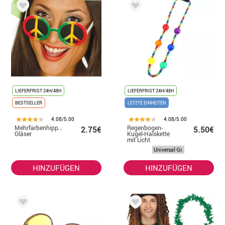
LIEFERFRIST 24H/48H
LIEFERFRIST 24H/48H
BESTSELLER
LETZTE EINHEITEN
4.08/5.00
4.08/5.00
Mehrfarbenhippie-
Regenbogen-
2.75€
5.50€
Gläser
Kugel-Halskette
mit Licht
Universal-Gr.
HINZUFÜGEN
HINZUFÜGEN