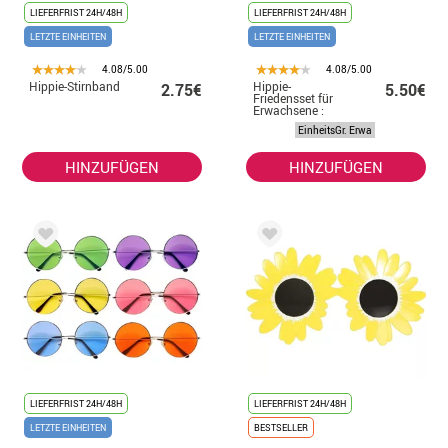
LIEFERFRIST 24H/48H
LIEFERFRIST 24H/48H
LETZTE EINHEITEN
LETZTE EINHEITEN
4.08/5.00
4.08/5.00
Hippie-Stirnband
Hippie-
2.75€
5.50€
Friedensset für
Erwachsene :
Stirnband, Brille
EinheitsGr. Erwa
und Halskette
HINZUFÜGEN
HINZUFÜGEN
LIEFERFRIST 24H/48H
LIEFERFRIST 24H/48H
LETZTE EINHEITEN
BESTSELLER