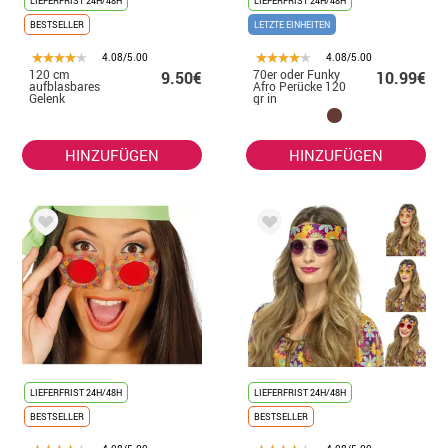
LIEFERFRIST 24H/48H
LIEFERFRIST 24H/48H
BESTSELLER
LETZTE EINHEITEN
4.08/5.00
4.08/5.00
120 cm
70er oder Funky
9.50€
10.99€
aufblasbares
Afro Perücke 120
Gelenk
gr in
verschiedenen
Farben
HINZUFÜGEN
HINZUFÜGEN
LIEFERFRIST 24H/48H
LIEFERFRIST 24H/48H
BESTSELLER
BESTSELLER