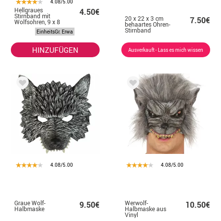
4.08/5.00
Hellgraues
4.50€
Stirnband mit
20 x 22 x 3 cm
7.50€
Wolfsohren, 9 x 8
behaartes Ohren-
cm
Stirnband
EinheitsGr. Erwa
HINZUFÜGEN
Ausverkauft - Lass es mich wissen
4.08/5.00
4.08/5.00
Graue Wolf-
Werwolf-
9.50€
10.50€
Halbmaske
Halbmaske aus
Vinyl