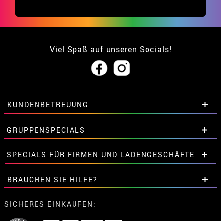
Viel Spaß auf unseren Socials!
KUNDENBETREUUNG
• Über uns
GRUPPENSPECIALS
• Verkaufskonditionen
• Rechtlicher Hinweis
und
Datenschutz
Extrarabatte für Gruppen.
SPECIALS FÜR FIRMEN UND LADENGESCHÄFTE
• Kundendienst
Kontaktieren Sie uns hier.
• Cookie-Verwendung
Extrarabatte für Gruppen.
BRAUCHEN SIE HILFE?
•
Cookie-Einstellungen
Kontaktieren Sie uns hier.
Meine bestellung ist noch nicht erfolgt
SICHERES EINKAUFEN:
Meine bestellung wurde bereits aufgegeben.