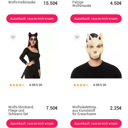
Wolfs-Halbmaske
Pelzige
15.50€
4.50€
Wolfsmaske
Ausverkauft - Lass es mich wissen
Ausverkauft - Lass es mich wissen
4.08/5.00
4.08/5.00
Wolfs-Stirnband,
Wolfsskelettmaske
7.50€
2.25€
Fliege und
aus Kunststoff
Schwanz-Set
für Erwachsene
Ausverkauft - Lass es mich wissen
Ausverkauft - Lass es mich wissen