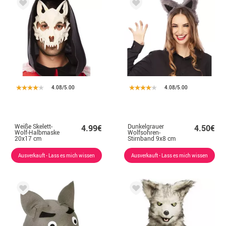
4.08/5.00
4.08/5.00
Weiße Skelett-
Dunkelgrauer
4.99€
4.50€
Wolf-Halbmaske
Wolfsohren-
20x17 cm
Stirnband 9x8 cm
Ausverkauft - Lass es mich wissen
Ausverkauft - Lass es mich wissen