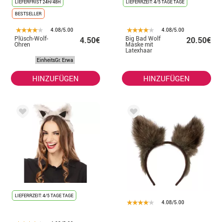
LIEFERFRIST 24H/48H
LIEFERRZEIT: 4/5 TAGE TAGE
BESTSELLER
4.08/5.00
4.08/5.00
Plüsch-Wolf-
Big Bad Wolf
4.50€
20.50€
Ohren
Maske mit
Latexhaar
EinheitsGr. Erwa
HINZUFÜGEN
HINZUFÜGEN
LIEFERRZEIT: 4/5 TAGE TAGE
4.08/5.00