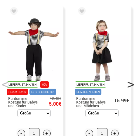
LIEFERFRIST 24H/48H
-60%
LIEFERFRIST 24H/48H
REDUKTION %
LETZTE EINHEITEN
LETZTE EINHEITEN
12.40€
Pantomime
Pantomime
15.99€
Kostüm für Babys
Kostüm für Babys
5.00€
und Kinder
und Mädchen
-
+
-
+