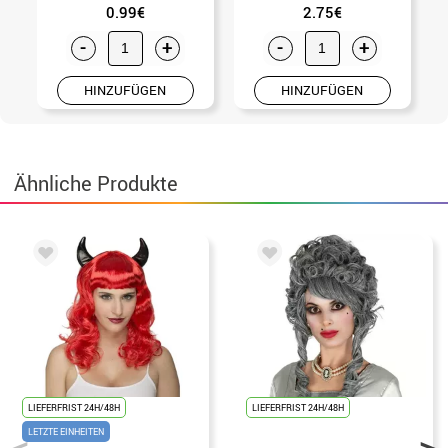
0.99€
2.75€
-
+
-
+
HINZUFÜGEN
HINZUFÜGEN
Ähnliche Produkte
LIEFERFRIST 24H/48H
LIEFERFRIST 24H/48H
LETZTE EINHEITEN