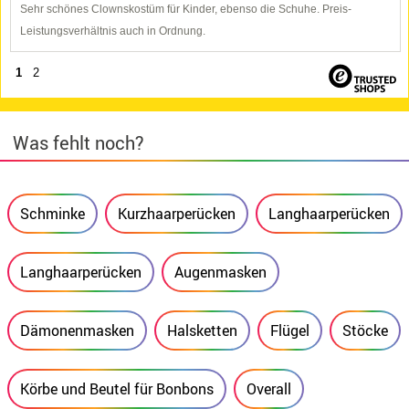
Sehr schönes Clownskostüm für Kinder, ebenso die Schuhe. Preis-
Leistungsverhältnis auch in Ordnung.
1
2
Was fehlt noch?
Schminke
Kurzhaarperücken
Langhaarperücken
Langhaarperücken
Augenmasken
Dämonenmasken
Halsketten
Flügel
Stöcke
Körbe und Beutel für Bonbons
Overall