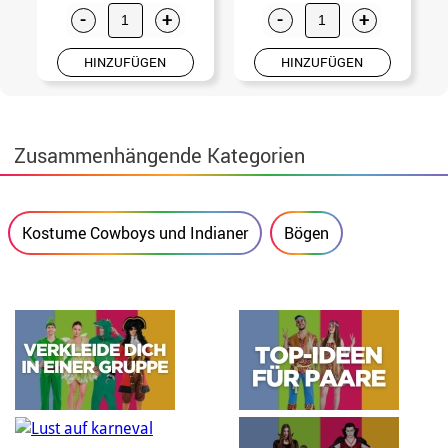
-
+
-
+
HINZUFÜGEN
HINZUFÜGEN
Zusammenhängende Kategorien
Kostume Cowboys und Indianer
Bögen