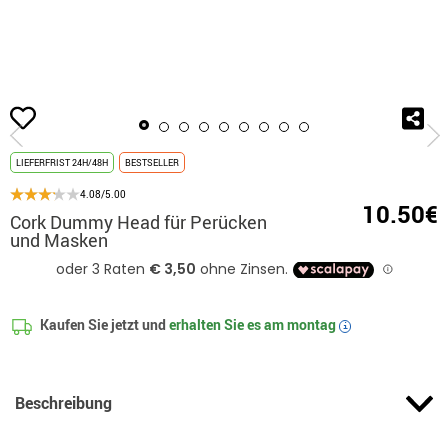
Beginn
Accessoires
Perücken
Puppenkopf und -oberteil
Cork Dummy 
LIEFERFRIST 24H/48H
BESTSELLER
4.08/5.00
10.50€
Cork Dummy Head für Perücken
und Masken
Kaufen Sie jetzt und
erhalten Sie es am
montag
i
Beschreibung