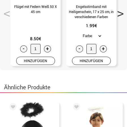
Flügel mit Federn Weiß 50 X
Engelsstirnband mit
45 cm
Heiligenschein, 17 x 25 cm, in
verschiedenen Farben
1.99€
8.50€
-
+
-
+
HINZUFÜGEN
HINZUFÜGEN
Ähnliche Produkte