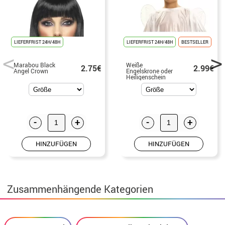
LIEFERFRIST 24H/48H
LIEFERFRIST 24H/48H
BESTSELLER
Marabou Black
Weiße
2.75€
2.99€
Angel Crown
Engelskrone oder
Heiligenschein
-
+
-
+
HINZUFÜGEN
HINZUFÜGEN
Zusammenhängende Kategorien