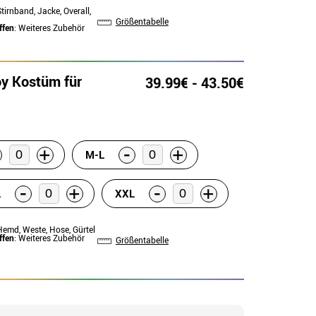
Stirnband, Jacke, Overall,
Größentabelle
ffen
: Weiteres Zubehör
oy Kostüm für
39.99€ - 43.50€
-
+
+
M-L
-
-
+
+
L
XXL
Hemd, Weste, Hose, Gürtel
ffen
: Weiteres Zubehör
Größentabelle