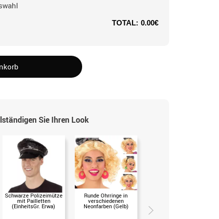
swahl
TOTAL:
0.00€
enkorb
lständigen Sie Ihren Look
Schwarze Polizeimütze
Runde Ohrringe in
Aufblasbarer Radius
mit Pailletten
verschiedenen
40x20 cm (EinheitsGr.)
(EinheitsGr. Erwa)
Neonfarben (Gelb)