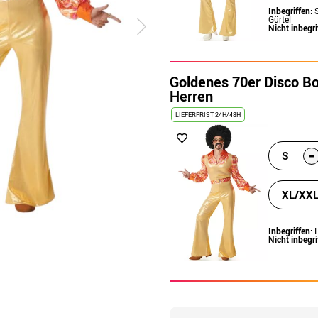
Inbegriffen
: 
Gürtel
Nicht inbegri
Goldenes 70er Disco B
Herren
LIEFERFRIST 24H/48H
-
S
XL/XX
Inbegriffen
: 
Nicht inbegri