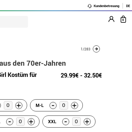
Kundenbetreuung
DE
0
1/283
 aus den 70er-Jahren
irl Kostüm für
29.99€ - 32.50€
-
+
+
M-L
-
-
+
+
L
XXL