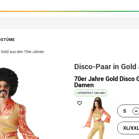
OSTÜME
n Gold aus den 70er-Jahren
Disco-Paar in Gold
70er Jahre Gold Disco G
Damen
LIEFERFRIST 24H/48H
-
S
XL/XX