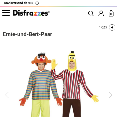
Gratisversand ab 90€
i
0
Beginn
Kostüme
Kostüme für Paare
Ernie-und-Bert-Paar
1/283
Ernie-und-Bert-Paar