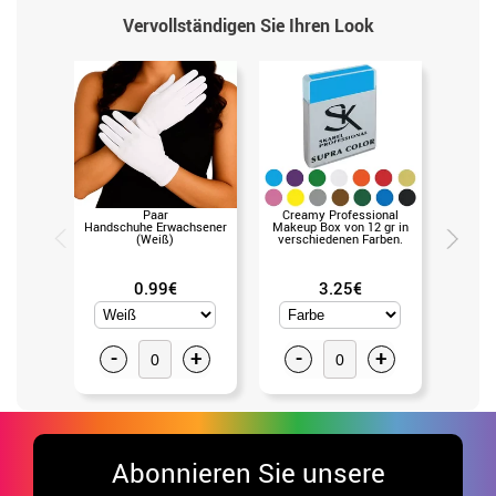
Vervollständigen Sie Ihren Look
Paar
Creamy Professional
Blaues 
Handschuhe Erwachsener
Makeup Box von 12 gr in
mit Feder
(Weiß)
verschiedenen Farben.
0.99€
3.25€
-
+
-
+
-
Abonnieren Sie unsere