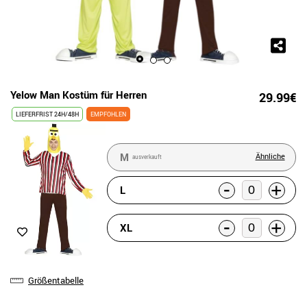
Yelow Man Kostüm für Herren
29.99€
LIEFERFRIST 24H/48H
EMPFOHLEN
M
Ähnliche
ausverkauft
-
+
L
-
+
XL
Größentabelle