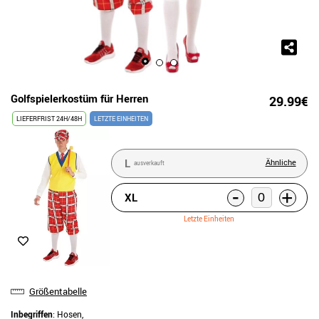
Golfspielerkostüm für Herren
29.99€
LIEFERFRIST 24H/48H
LETZTE EINHEITEN
L
Ähnliche
ausverkauft
-
+
XL
Letzte Einheiten
Größentabelle
Inbegriffen
: Hosen,