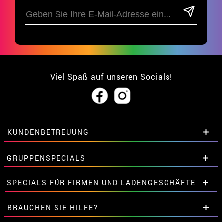
Viel Spaß auf unseren Socials!
KUNDENBETREUUNG
• Über uns
GRUPPENSPECIALS
• Verkaufskonditionen
• Rechtlicher Hinweis
und
Datenschutz
Extrarabatte für Gruppen.
SPECIALS FÜR FIRMEN UND LADENGESCHÄFTE
• Kundendienst
Kontaktieren Sie uns hier.
• Cookie-Verwendung
Extrarabatte für Gruppen.
BRAUCHEN SIE HILFE?
•
Cookie-Einstellungen
Kontaktieren Sie uns hier.