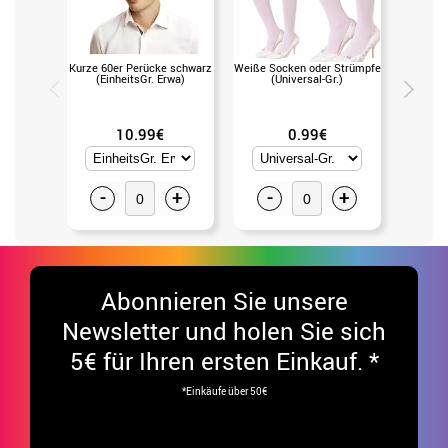
Kurze 60er Perücke schwarz
Weiße Socken oder Strümpfe
(EinheitsGr. Erwa)
(Universal-Gr.)
Handsc
10.99€
0.99€
-
+
-
+
-
Abonnieren Sie unsere
Newsletter und holen Sie sich
5€ für Ihren ersten Einkauf. *
*Einkäufe über 50€