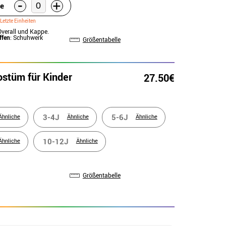
-
+
e
Letzte Einheiten
Overall und Kappe.
ffen
: Schuhwerk
Größentabelle
ostüm für Kinder
27.50€
3-4J
5-6J
Ähnliche
Ähnliche
Ähnliche
10-12J
Ähnliche
Ähnliche
Größentabelle