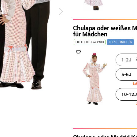
Chulapa oder weißes M
für Mädchen
LIEFERFRIST 24H/48H
LETZTE EINHEITEN
1-2J
5-6J
Le
10-12J