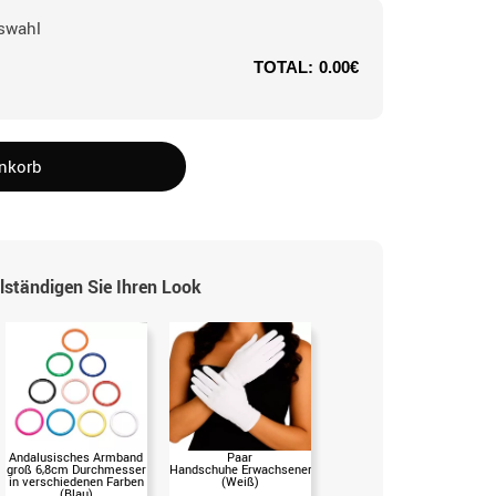
swahl
TOTAL:
0.00€
enkorb
lständigen Sie Ihren Look
Andalusisches Armband
Paar
Kurze Handschuhe in
groß 6,8cm Durchmesser
Handschuhe Erwachsener
verschiedenen Farben
in verschiedenen Farben
(Weiß)
(Blau)