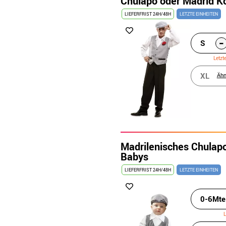
Chulapo oder Madrid K
LIEFERFRIST 24H/48H
LETZTE EINHEITEN
-
S
Letzt
XL
Ähn
Madrilenisches Chulap
Babys
LIEFERFRIST 24H/48H
LETZTE EINHEITEN
0-6Mte
L