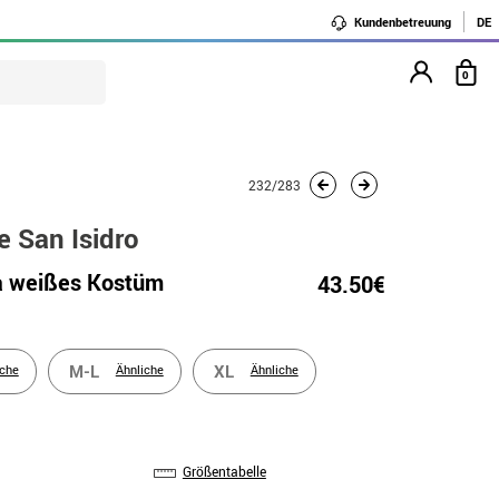
Kundenbetreuung
DE
0
232/283
e San Isidro
a weißes Kostüm
43.50€
M-L
XL
iche
Ähnliche
Ähnliche
Größentabelle