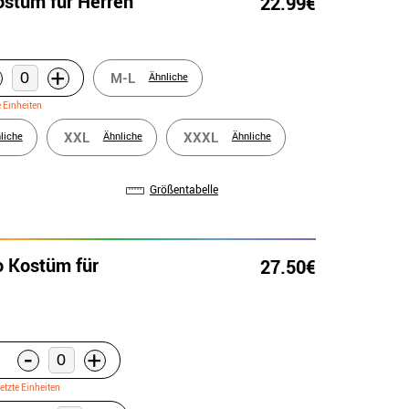
ostüm für Herren
22.99€
+
M-L
Ähnliche
e Einheiten
XXL
XXXL
liche
Ähnliche
Ähnliche
Größentabelle
o Kostüm für
27.50€
-
+
etzte Einheiten