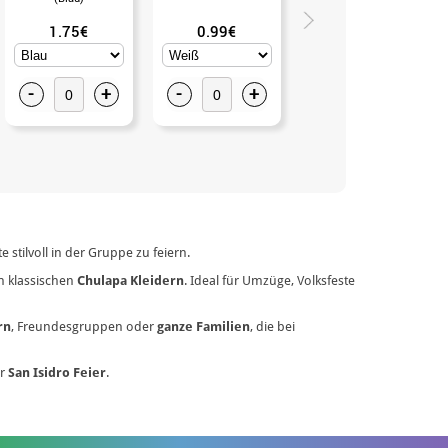
1.75€
0.99€
1.75€
-
+
-
+
-
+
stilvoll in der Gruppe zu feiern.
n klassischen
Chulapa Kleidern
. Ideal für Umzüge, Volksfeste
rn
, Freundesgruppen oder
ganze Familien
, die bei
er
San Isidro Feier
.