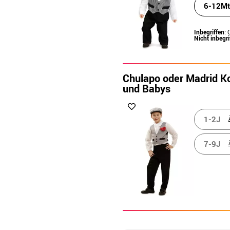
6-12Mt
Inbegriffen
: 
Nicht inbegri
Chulapo oder Madrid K
und Babys
1-2J
7-9J