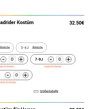
adrider Kostüm
32.50€
3-4J
Ähnliche
Ähnliche
-
-
+
+
7-9J
tzte Einheiten
Letzte Einheiten
-
+
Letzte Einheiten
Größentabelle