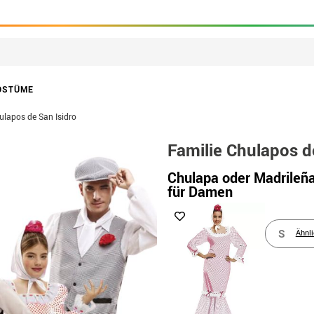
OSTÜME
ulapos de San Isidro
Familie Chulapos d
Chulapa oder Madrileñ
für Damen
S
Ähnl