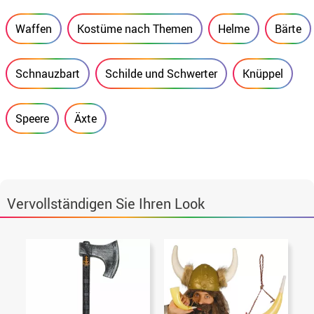
Waffen
Kostüme nach Themen
Helme
Bärte
Schnauzbart
Schilde und Schwerter
Knüppel
Speere
Äxte
Vervollständigen Sie Ihren Look