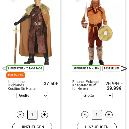
LIEFERRZEIT: 4/5 TAGE TAGE
LIEFERFRIST 24H/48H
BESTSELLER
EMPFOHLEN
Lord of the
Braunes Wikinger-
37.50€
26.99€ -
Highlands
Krieger-Kostüm
29.99€
Kostüm für Herren
für Herren
-
+
-
+
HINZUFÜGEN
HINZUFÜGEN