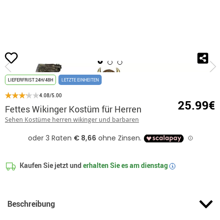
Beginn
Kostüme
Kostüme für Feste
Disfrazzes - Kostüme und Accessoire
LIEFERFRIST 24H/48H
LETZTE EINHEITEN
4.08/5.00
25.99€
Fettes Wikinger Kostüm für Herren
Sehen Kostüme herren wikinger und barbaren
Kaufen Sie jetzt und
erhalten Sie es am
dienstag
i
Beschreibung