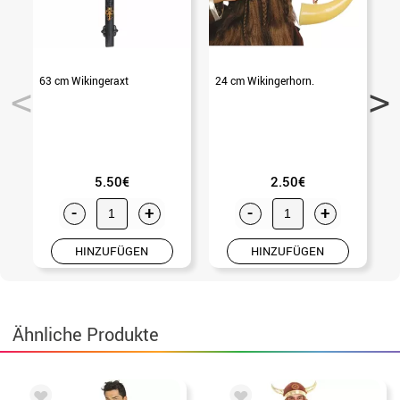
63 cm Wikingeraxt
24 cm Wikingerhorn.
4
5.50€
2.50€
-
+
-
+
HINZUFÜGEN
HINZUFÜGEN
Ähnliche Produkte