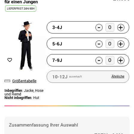
für einen Jungen
LIEFERFRIST 24H/48H
-
+
3-4J
-
+
5-6J
-
+
7-9J
10-12J
Ähnliche
ausverkauft
Größentabelle
Inbegriffen
: Jacke, Hose
und Hemd
Nicht inbegriffen
: Hut
Zusammenfassung Ihrer Auswahl