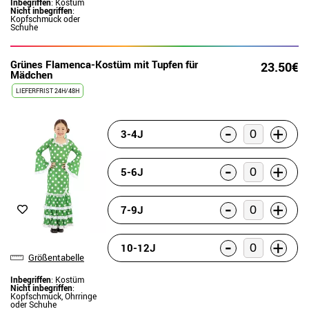
Inbegriffen
: Kostüm
Nicht inbegriffen
:
Kopfschmuck oder
Schuhe
Grünes Flamenca-Kostüm mit Tupfen für
23.50€
Mädchen
LIEFERFRIST 24H/48H
-
+
3-4J
-
+
5-6J
-
+
7-9J
-
+
10-12J
Größentabelle
Inbegriffen
: Kostüm
Nicht inbegriffen
:
Kopfschmuck, Ohrringe
oder Schuhe