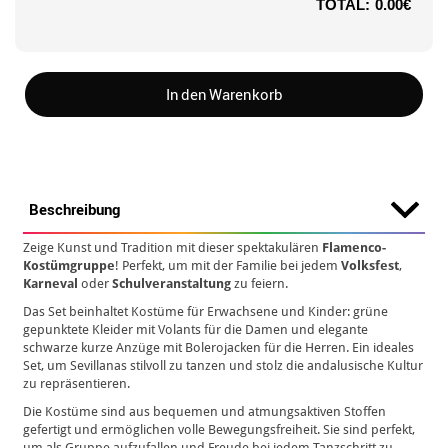
TOTAL:
0.00€
In den Warenkorb
Beschreibung
Zeige Kunst und Tradition mit dieser spektakulären
Flamenco-
Kostümgruppe
! Perfekt, um mit der Familie bei jedem
Volksfest
,
Karneval
oder
Schulveranstaltung
zu feiern.
Das Set beinhaltet Kostüme für Erwachsene und Kinder: grüne
gepunktete Kleider mit Volants für die Damen und elegante
schwarze kurze Anzüge mit Bolerojacken für die Herren. Ein ideales
Set, um Sevillanas stilvoll zu tanzen und stolz die andalusische Kultur
zu repräsentieren.
Die Kostüme sind aus bequemen und atmungsaktiven Stoffen
gefertigt und ermöglichen volle Bewegungsfreiheit. Sie sind perfekt,
um als Gruppe aufzufallen und Freude bei jedem Tanzschritt zu