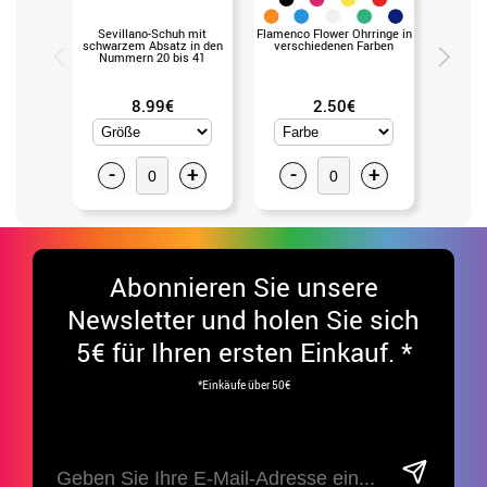
Sevillano-Schuh mit
Flamenco Flower Ohrringe in
Blist
schwarzem Absatz in den
verschiedenen Farben
grünem
Nummern 20 bis 41
Liner 
Gramm
8.99€
2.50€
-
+
-
+
-
Abonnieren Sie unsere
Newsletter und holen Sie sich
5€ für Ihren ersten Einkauf. *
*Einkäufe über 50€