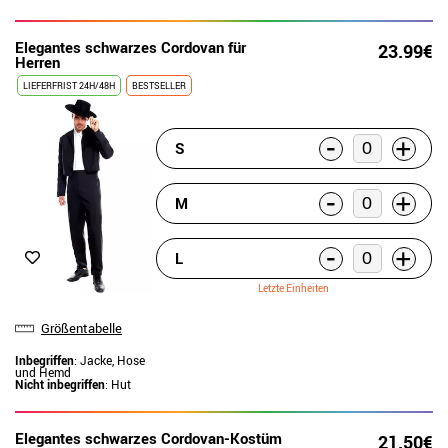
Elegantes schwarzes Cordovan für
23.99€
Herren
LIEFERFRIST 24H/48H
BESTSELLER
-
+
S
-
+
M
-
+
L
Letzte Einheiten
Größentabelle
Inbegriffen
: Jacke, Hose
und Hemd
Nicht inbegriffen
: Hut
Elegantes schwarzes Cordovan-Kostüm
21.50€