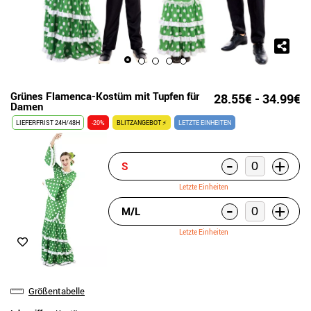
Grünes Flamenca-Kostüm mit Tupfen für
28.55€ - 34.99€
Damen
LIEFERFRIST 24H/48H
-20%
BLITZANGEBOT ⚡
LETZTE EINHEITEN
-
+
S
Letzte Einheiten
-
+
M/L
Letzte Einheiten
Größentabelle