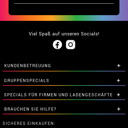
Viel Spaß auf unseren Socials!
KUNDENBETREUUNG
• Über uns
GRUPPENSPECIALS
• Verkaufskonditionen
• Rechtlicher Hinweis
und
Datenschutz
Extrarabatte für Gruppen.
SPECIALS FÜR FIRMEN UND LADENGESCHÄFTE
• Kundendienst
Kontaktieren Sie uns hier.
• Cookie-Verwendung
Extrarabatte für Gruppen.
BRAUCHEN SIE HILFE?
•
Cookie-Einstellungen
Kontaktieren Sie uns hier.
Meine bestellung ist noch nicht erfolgt
SICHERES EINKAUFEN: