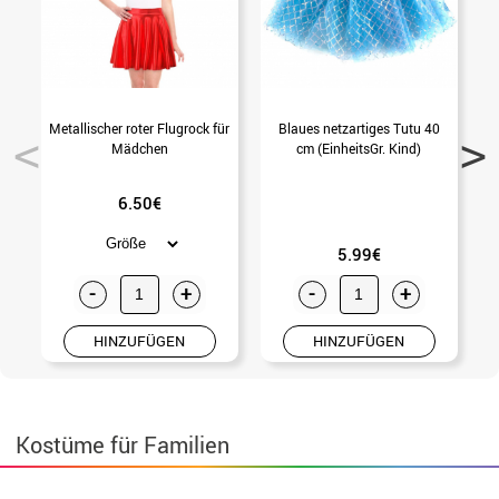
Metallischer roter Flugrock für
Blaues netzartiges Tutu 40
Mädchen
cm (EinheitsGr. Kind)
6.50€
5.99€
-
+
-
+
HINZUFÜGEN
HINZUFÜGEN
Kostüme für Familien