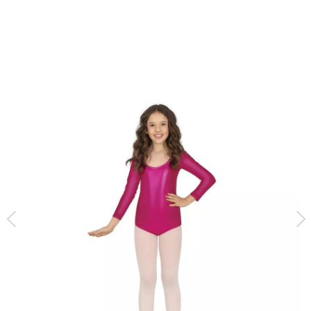
Beginn
Grundlegende Kleidung
Fuchsia Metallic Langarm- Body oder Trikot für