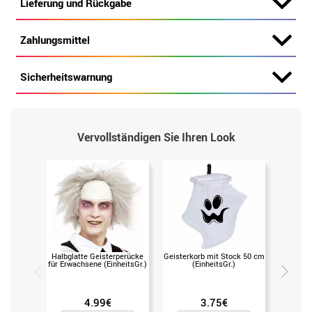
Lieferung und Rückgabe
Zahlungsmittel
Sicherheitswarnung
Vervollständigen Sie Ihren Look
Halbglatte Geisterperücke
Geisterkorb mit Stock 50 cm
Schwar
für Erwachsene (EinheitsGr.)
(EinheitsGr.)
Geist
Schleier
4.99€
3.75€