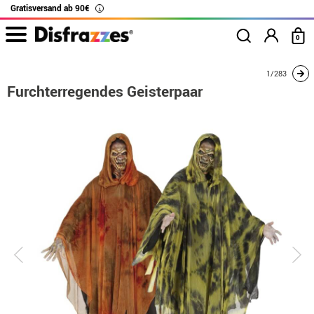
Gratisversand ab 90€
i
0
Beginn
Kostüme
Kostüme für Paare
Furchterregendes Geisterpaar
1/283
Furchterregendes Geisterpaar