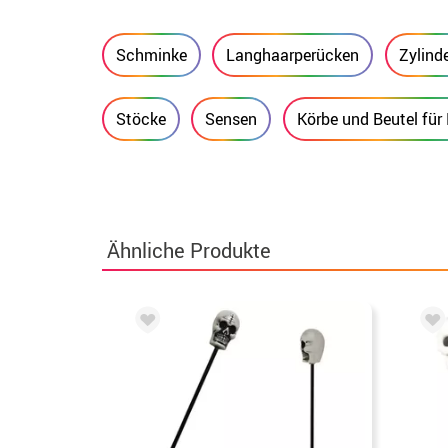
Schminke
Langhaarperücken
Zylind
Stöcke
Sensen
Körbe und Beutel fü
Ähnliche Produkte