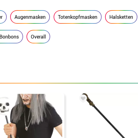
er
Augenmasken
Totenkopfmasken
Halsketten
r Bonbons
Overall