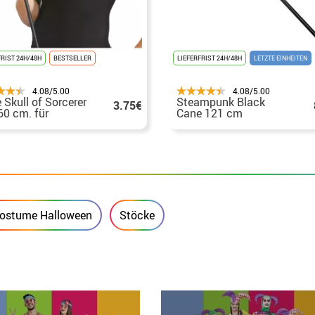
FRIST 24H/48H
BESTSELLER
LIEFERFRIST 24H/48H
LETZTE EINHEITEN
4.08/5.00
4.08/5.00
 Skull of Sorcerer
Steampunk Black
3.75€
60 cm. für
Cane 121 cm
oween
ostume Halloween
Stöcke