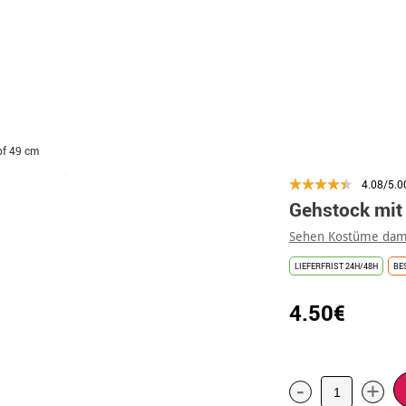
pf 49 cm
4.08/5.0
Gehstock mit
Sehen Kostüme dam
LIEFERFRIST 24H/48H
BE
4.50€
-
+