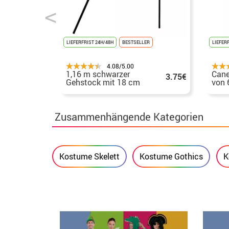
LIEFERFRIST 24H/48H
BESTSELLER
LIEFER
4.08/5.00
1,16 m schwarzer
Cane
3.75€
Gehstock mit 18 cm
von 
großem Totenkopf
Hall
Zusammenhängende Kategorien
Kostume Skelett
Kostume Gothics
K