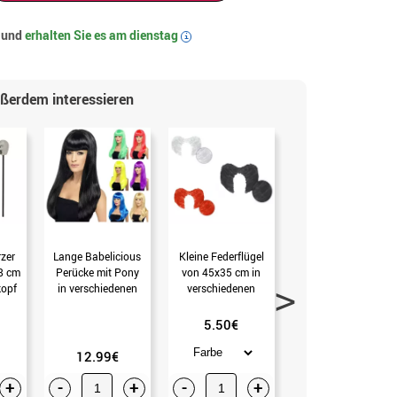
t und
erhalten Sie es am
dienstag
i
ußerdem interessieren
zer
Lange Babelicious
Kleine Federflügel
Maske mit
8 cm
Perücke mit Pony
von 45x35 cm in
schwarzer Stickerei
kopf
in verschiedenen
verschiedenen
Farben (Blau)
Farben
5.50€
12.99€
0.99€
+
-
+
-
+
-
+