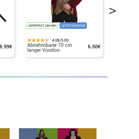
LIEFERFRIST 24H/48H
LETZTE EINHEITEN
LIEFERFRIST 24H
4.08/5.00
Abnehmbarer 70 cm
Totenkopf
8.99€
6.50€
langer Voodoo-
abnehmba
Schädelstock
Zylinder, 
88,2 cm