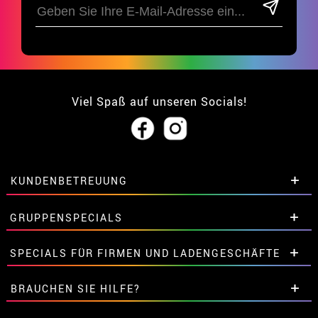
Viel Spaß auf unseren Socials!
KUNDENBETREUUNG
• Über uns
GRUPPENSPECIALS
• Verkaufskonditionen
• Rechtlicher Hinweis
und
Datenschutz
Extrarabatte für Gruppen.
SPECIALS FÜR FIRMEN UND LADENGESCHÄFTE
• Kundendienst
Kontaktieren Sie uns hier.
• Cookie-Verwendung
Extrarabatte für Gruppen.
BRAUCHEN SIE HILFE?
•
Cookie-Einstellungen
Kontaktieren Sie uns hier.