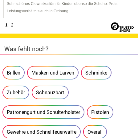
Sehr schönes Clownskostüm für Kinder, ebenso die Schuhe. Preis-
Leistungsverhältnis auch in Ordnung.
1
2
Was fehlt noch?
Brillen
Masken und Larven
Schminke
Zubehör
Schnauzbart
Patronengurt und Schulterholster
Pistolen
Gewehre und Schnellfeuerwaffe
Overall