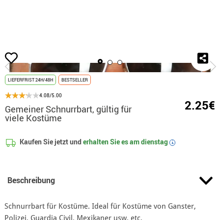
Beginn
Accessoires
Bärte, Schnauzbärte und Brauen
Schnauzbart
Gem
LIEFERFRIST 24H/48H
BESTSELLER
4.08/5.00
2.25€
Gemeiner Schnurrbart, gültig für
viele Kostüme
Kaufen Sie jetzt und
erhalten Sie es am
dienstag
i
Beschreibung
Schnurrbart für Kostüme. Ideal für Kostüme von Ganster,
Polizei, Guardia Civil, Mexikaner usw. etc.