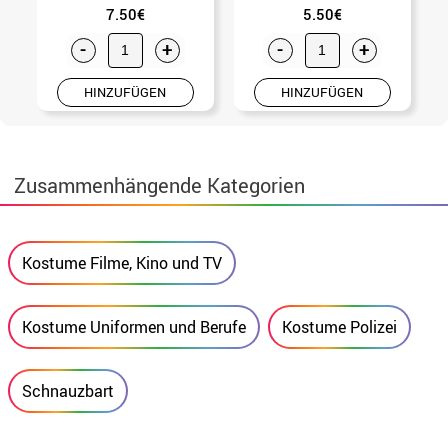
7.50€
5.50€
-
+
-
+
HINZUFÜGEN
HINZUFÜGEN
Zusammenhängende Kategorien
Kostume Filme, Kino und TV
Kostume Uniformen und Berufe
Kostume Polizei
Schnauzbart