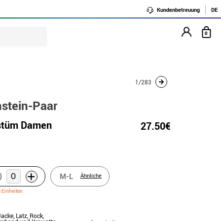
Kundenbetreuung
DE
0
1/283
nstein-Paar
ostüm Damen
27.50€
+
M-L
Ähnliche
e Einheiten
Jacke, Latz, Rock,