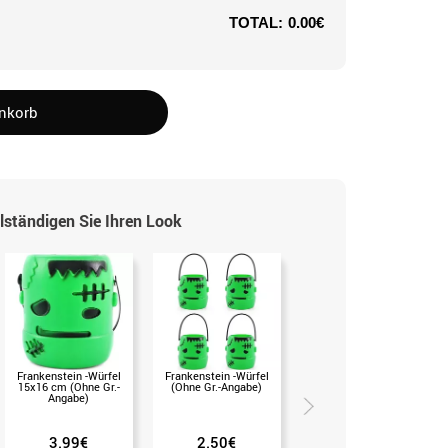
TOTAL:
0.00€
enkorb
lständigen Sie Ihren Look
Frankenstein -Würfel
Frankenstein -Würfel
Zylinder oder schwarzer
15x16 cm (Ohne Gr.-
(Ohne Gr.-Angabe)
Filzhut (Universal-Gr.)
Angabe)
3.99€
2.50€
2.50€