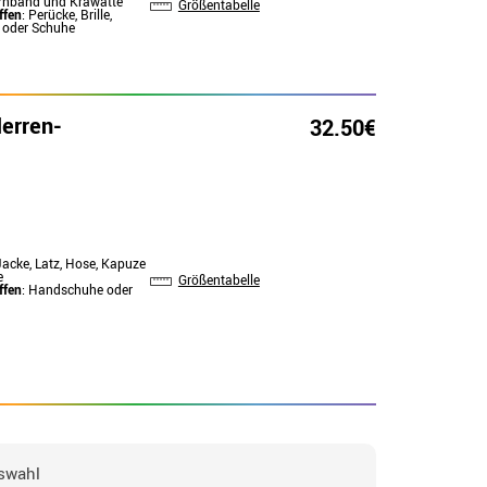
irnband und Krawatte
Größentabelle
ffen
: Perücke, Brille,
oder Schuhe
erren-
32.50€
Jacke, Latz, Hose, Kapuze
e
Größentabelle
ffen
: Handschuhe oder
swahl