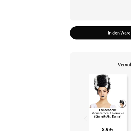
In den War
Vervol
Erwachsene
Monsterbraut Perücke
(EinheitsGr. Dame)
8.99€