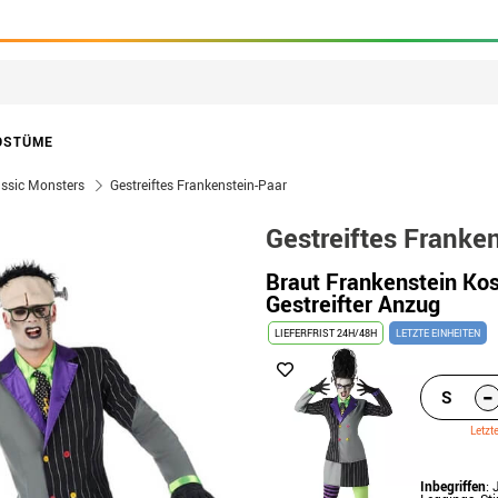
OSTÜME
assic Monsters
Gestreiftes Frankenstein-Paar
Gestreiftes Franke
Braut Frankenstein K
Gestreifter Anzug
LIEFERFRIST 24H/48H
LETZTE EINHEITEN
-
S
Letzt
Inbegriffen
: 