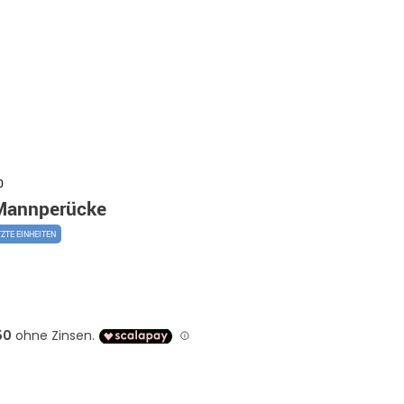
0
Mannperücke
TZTE EINHEITEN