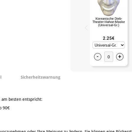
Koreanische Dieb-
Theater-Hahoe-Maske
(Universal-Gr.)
2.25€
-
+
l
Sicherheitswarnung
 am besten entspricht:
b 90€
 vorzunehmen oder Ihre Meinung zu ändern. Sie können eine Rückerst