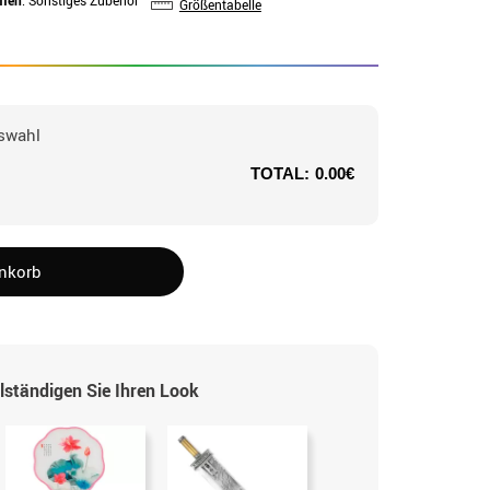
ffen
: Sonstiges Zubehör
Größentabelle
swahl
TOTAL:
0.00€
enkorb
lständigen Sie Ihren Look