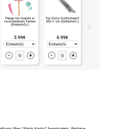
Paipai mit Quaste in
Toy Force Großschwert
82 cm roter japanischer
verschiedenen Farben
65x11 cm (EinheitsGr.)
Regenschirm (Ohne Gr.-
(EinheitsGr.)
Angabe)
3.99€
6.99€
6.50€
-
+
-
+
-
+
attung über "Mein Konto" beantragen. Weitere