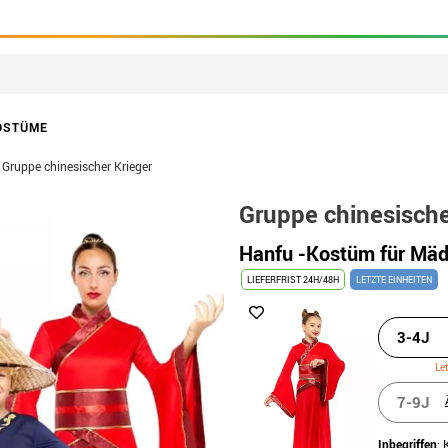
OSTÜME
Gruppe chinesischer Krieger
Gruppe chinesische
Hanfu -Kostüm für Mä
LIEFERFRIST 24H/48H
LETZTE EINHEITEN
3-4J
Le
7-9J
Inbegriffen
: 