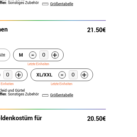
ffen
: Sonstiges Zubehör
Größentabelle
men
21.50€
-
+
M
iche
Letzte Einheiten
-
+
+
XL/XXL
e Einheiten
Letzte Einheiten
Kleid und Gürtel
ffen
: Sonstiges Zubehör
Größentabelle
eldenkostüm für
20.50€