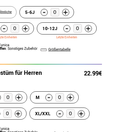
-
+
5-6J
Ähnliche
-
-
+
+
10-12J
tzte Einheiten
Letzte Einheiten
Tunica
ffen
: Sonstiges Zubehör
Größentabelle
stüm für Herren
22.99€
-
+
+
M
-
+
+
XL/XXL
Tunica