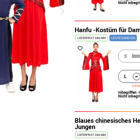
Nicht inbegri
Hanfu -Kostüm für Da
LIEFERFRIST 24H/48H
LETZTE EINHEITEN
S
Ähnl
-
L
Letzt
Inbegriffen
: 
Nicht inbegri
Blaues chinesisches H
Jungen
LIEFERFRIST 24H/48H