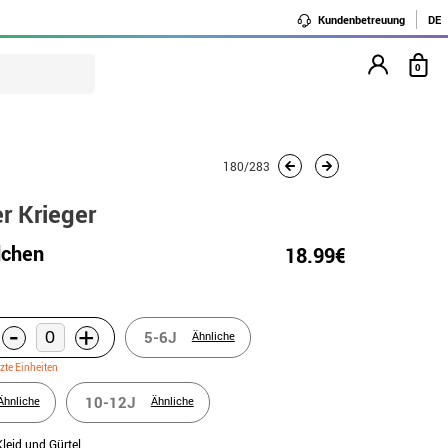
Kundenbetreuung
DE
0
180/283
r Krieger
dchen
18.99€
-
+
5-6J
Ähnliche
tzte Einheiten
10-12J
Ähnliche
Ähnliche
Kleid und Gürtel