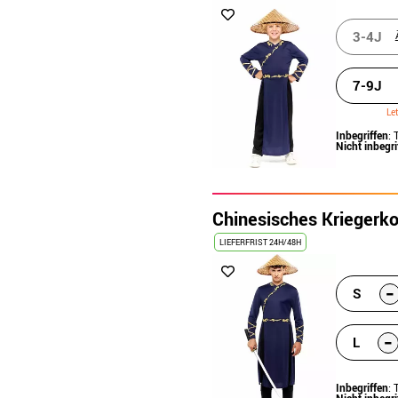
3-4J
7-9J
Le
Inbegriffen
: 
Nicht inbegri
Chinesisches Kriegerko
LIEFERFRIST 24H/48H
-
S
-
L
Inbegriffen
: 