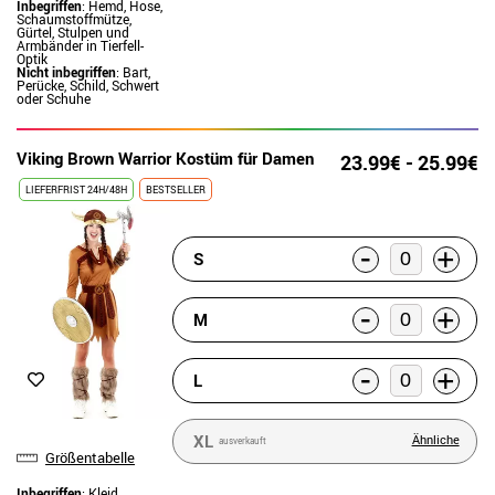
Inbegriffen
: Hemd, Hose,
Schaumstoffmütze,
Gürtel, Stulpen und
Armbänder in Tierfell-
Optik
Nicht inbegriffen
: Bart,
Perücke, Schild, Schwert
oder Schuhe
Viking Brown Warrior Kostüm für Damen
23.99€ - 25.99€
LIEFERFRIST 24H/48H
BESTSELLER
-
+
S
-
+
M
-
+
L
XL
Ähnliche
ausverkauft
Größentabelle
Inbegriffen
: Kleid,