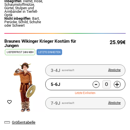
Inbegriffen
: Hemd, Hose,
Schaumstoffmütze,
Gürtel, Stulpen und
Armbänder in Tierfell-
Optik
Nicht inbegriffen
: Bart,
Perücke, Schild, Schuhe
oder Schwert
Braunes Wikinger Krieger Kostüm für
25.99€
Jungen
LIEFERFRIST 24H/48H
LETZTE EINHEITEN
3-4J
Ähnliche
ausverkauft
-
+
5-6J
Letzte Einheiten
7-9J
Ähnliche
ausverkauft
Größentabelle