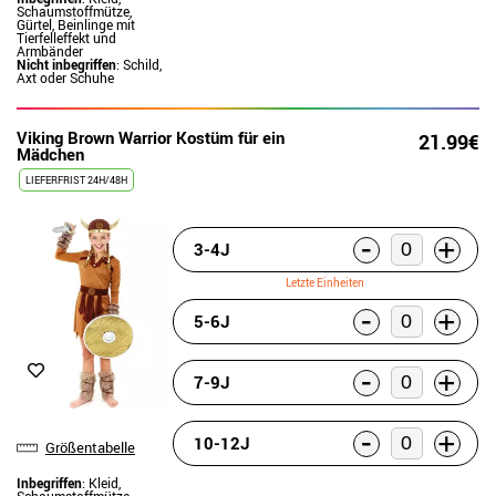
Schaumstoffmütze,
Gürtel, Beinlinge mit
Tierfelleffekt und
Armbänder
Nicht inbegriffen
: Schild,
Axt oder Schuhe
Viking Brown Warrior Kostüm für ein
21.99€
Mädchen
LIEFERFRIST 24H/48H
-
+
3-4J
Letzte Einheiten
-
+
5-6J
-
+
7-9J
-
+
10-12J
Größentabelle
Inbegriffen
: Kleid,