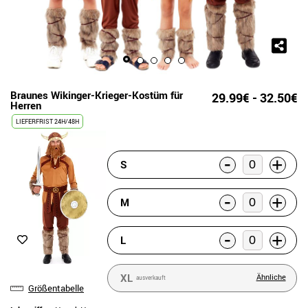
Braunes Wikinger-Krieger-Kostüm für
29.99€ - 32.50€
Herren
LIEFERFRIST 24H/48H
-
+
S
-
+
M
-
+
L
XL
Ähnliche
ausverkauft
Größentabelle