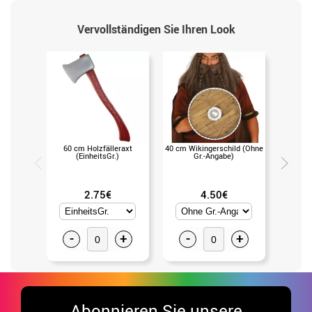
Vervollständigen Sie Ihren Look
60 cm Holzfälleraxt
40 cm Wikingerschild (Ohne
Wiking
(EinheitsGr.)
Gr.-Angabe)
(U
2.75€
4.50€
-
+
-
+
-
Abonnieren Sie unsere