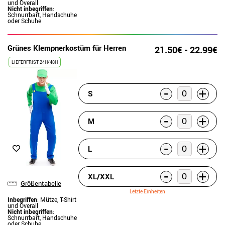
und Overall
Nicht inbegriffen
:
Schnurrbart, Handschuhe
oder Schuhe
Grünes Klempnerkostüm für Herren
21.50€ - 22.99€
LIEFERFRIST 24H/48H
-
+
S
-
+
M
-
+
L
-
+
XL/XXL
Größentabelle
Letzte Einheiten
Inbegriffen
: Mütze, T-Shirt
und Overall
Nicht inbegriffen
:
Schnurrbart, Handschuhe
oder Schuhe