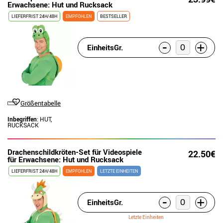
Erwachsene: Hut und Rucksack
LIEFERFRIST 24H/48H
EMPFOHLEN
BESTSELLER
-
+
EinheitsGr.
Größentabelle
Inbegriffen
: HUT,
RUCKSACK
Drachenschildkröten-Set für Videospiele
22.50€
für Erwachsene: Hut und Rucksack
LIEFERFRIST 24H/48H
EMPFOHLEN
LETZTE EINHEITEN
-
+
EinheitsGr.
Letzte Einheiten