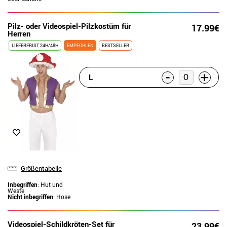
Pilz- oder Videospiel-Pilzkostüm für
17.99€
Herren
LIEFERFRIST 24H/48H
EMPFOHLEN
BESTSELLER
-
+
L
Größentabelle
Inbegriffen
: Hut und
Weste
Nicht inbegriffen
: Hose
Videospiel-Schildkröten-Set für
23.99€