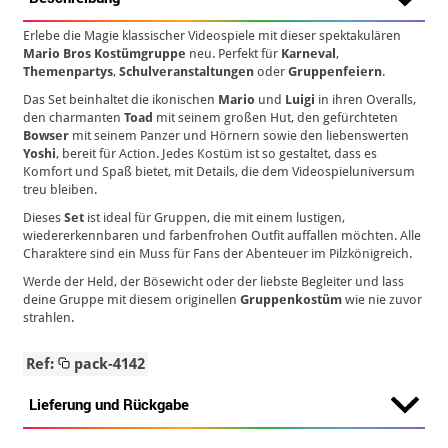
Erlebe die Magie klassischer Videospiele mit dieser spektakulären
Mario Bros Kostümgruppe
neu. Perfekt für
Karneval
,
Themenpartys
,
Schulveranstaltungen
oder
Gruppenfeiern
.
Das Set beinhaltet die ikonischen
Mario
und
Luigi
in ihren Overalls,
den charmanten
Toad
mit seinem großen Hut, den gefürchteten
Bowser
mit seinem Panzer und Hörnern sowie den liebenswerten
Yoshi
, bereit für Action. Jedes Kostüm ist so gestaltet, dass es
Komfort und Spaß bietet, mit Details, die dem Videospieluniversum
treu bleiben.
Dieses
Set
ist ideal für Gruppen, die mit einem lustigen,
wiedererkennbaren und farbenfrohen Outfit auffallen möchten. Alle
Charaktere sind ein Muss für Fans der Abenteuer im Pilzkönigreich.
Werde der Held, der Bösewicht oder der liebste Begleiter und lass
deine Gruppe mit diesem originellen
Gruppenkostüm
wie nie zuvor
strahlen.
Ref:
pack-4142
Lieferung und Rückgabe