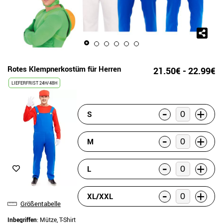
Rotes Klempnerkostüm für Herren
21.50€ - 22.99€
LIEFERFRIST 24H/48H
-
+
S
-
+
M
-
+
L
-
+
XL/XXL
Größentabelle
Inbegriffen
: Mütze, T-Shirt