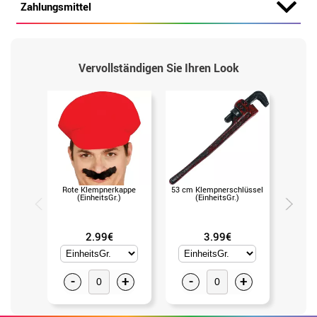
Zahlungsmittel
Vervollständigen Sie Ihren Look
Rote Klempnerkappe
53 cm Klempnerschlüssel
GROU
(EinheitsGr.)
(EinheitsGr.)
(U
2.99€
3.99€
-
+
-
+
-