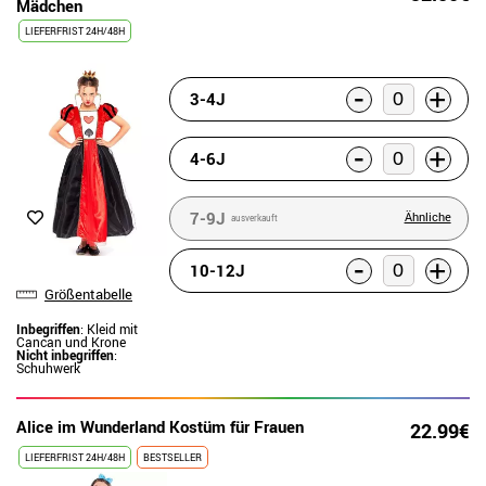
Mädchen
LIEFERFRIST 24H/48H
-
+
3-4J
-
+
4-6J
7-9J
Ähnliche
ausverkauft
-
+
10-12J
Größentabelle
Inbegriffen
: Kleid mit
Cancan und Krone
Nicht inbegriffen
:
Schuhwerk
Alice im Wunderland Kostüm für Frauen
22.99€
LIEFERFRIST 24H/48H
BESTSELLER