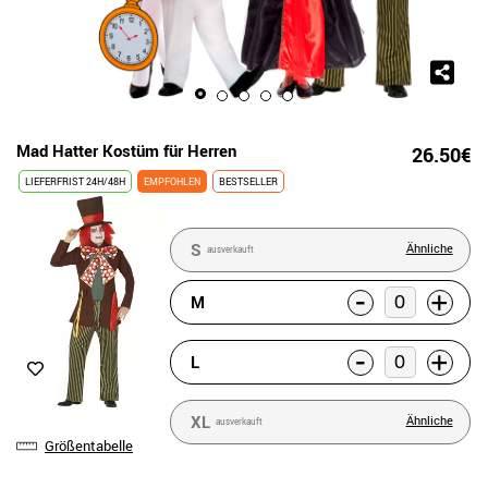
Mad Hatter Kostüm für Herren
26.50€
LIEFERFRIST 24H/48H
EMPFOHLEN
BESTSELLER
S
Ähnliche
ausverkauft
-
+
M
-
+
L
XL
Ähnliche
ausverkauft
Größentabelle