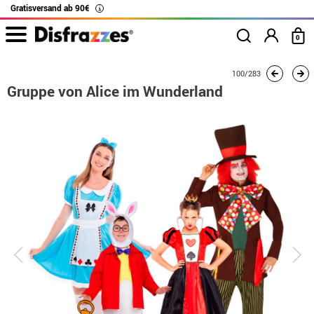
Gratisversand ab 90€
i
0
Beginn
Kostüme
Kostüme für Gruppen
Mad Hatter
100/283
Gruppe von Ali
Gruppe von Alice im Wunderland