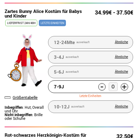
Zartes Bunny Alice Kostüm für Babys
34.99€ - 37.50€
und Kinder
LIEFERFRIST 24H/48H
LETZTE EINHEITEN
12-24Mte
Ähnliche
ausverkauft
3-4J
Ähnliche
ausverkauft
5-6J
Ähnliche
ausverkauft
-
+
7-9J
Letzte Einheiten
Größentabelle
10-12J
Ähnliche
Inbegriffen
: Hut, Overall
ausverkauft
und Uhr
Nicht inbegriffen
: Brille
oder Schuhe
Rot-schwarzes Herzkönigin-Kostüm für
32.50€