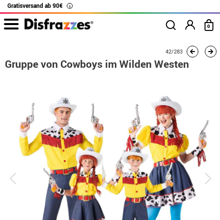
Gratisversand ab 90€
i
0
Beginn
Kostüme
Kostüme für Gruppen
Toy Story
42/283
Gruppe von Cowboys
Gruppe von Cowboys im Wilden Westen