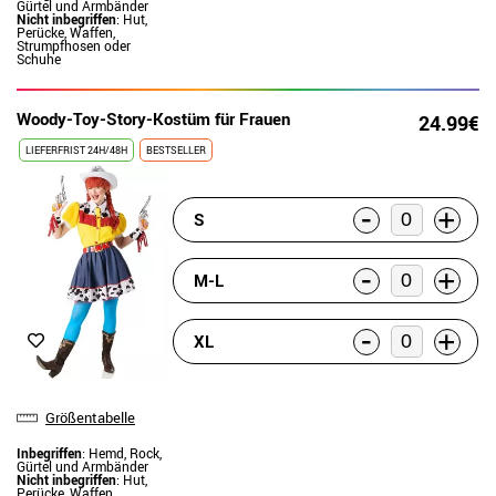
Gürtel und Armbänder
Nicht inbegriffen
: Hut,
Perücke, Waffen,
Strumpfhosen oder
Schuhe
Woody-Toy-Story-Kostüm für Frauen
24.99€
LIEFERFRIST 24H/48H
BESTSELLER
-
+
S
-
+
M-L
-
+
XL
Größentabelle
Inbegriffen
: Hemd, Rock,
Gürtel und Armbänder
Nicht inbegriffen
: Hut,
Perücke, Waffen,