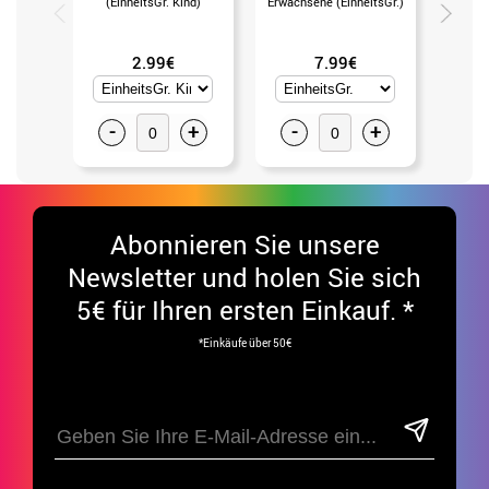
(EinheitsGr. Kind)
Erwachsene (EinheitsGr.)
Revol
Kunststo
2.99€
7.99€
-
+
-
+
-
Abonnieren Sie unsere
Newsletter und holen Sie sich
5€ für Ihren ersten Einkauf. *
*Einkäufe über 50€