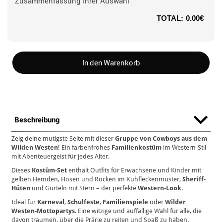
Zusammenfassung Ihrer Auswahl
TOTAL:
0.00€
In den Warenkorb
Beschreibung
Zeig deine mutigste Seite mit dieser
Gruppe von Cowboys aus dem
Wilden Westen
! Ein farbenfrohes
Familienkostüm
im Western-Stil
mit Abenteuergeist für jedes Alter.
Dieses
Kostüm-Set
enthält Outfits für Erwachsene und Kinder mit
gelben Hemden, Hosen und Röcken im Kuhfleckenmuster,
Sheriff-
Hüten
und Gürteln mit Stern – der perfekte
Western-Look
.
Ideal für
Karneval
,
Schulfeste
,
Familienspiele
oder
Wilder
Westen-Mottopartys
. Eine witzige und auffällige Wahl für alle, die
davon träumen, über die Prärie zu reiten und Spaß zu haben.