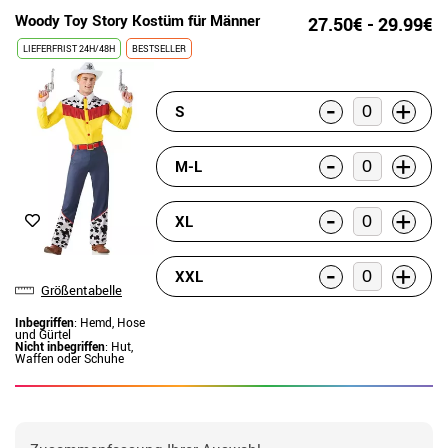
Woody Toy Story Kostüm für Männer
27.50€ - 29.99€
LIEFERFRIST 24H/48H
BESTSELLER
-
+
S
-
+
M-L
-
+
XL
-
+
XXL
Größentabelle
Inbegriffen
: Hemd, Hose
und Gürtel
Nicht inbegriffen
: Hut,
Waffen oder Schuhe