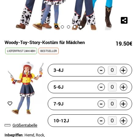
Woody-Toy-Story-Kostüm für Mädchen
19.50€
LIEFERFRIST 24H/48H
BESTSELLER
-
+
3-4J
-
+
5-6J
-
+
7-9J
-
+
10-12J
Größentabelle
Inbegriffen
: Hemd, Rock,