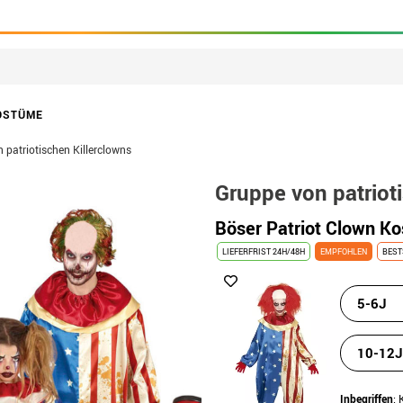
OSTÜME
 patriotischen Killerclowns
Gruppe von patriot
Böser Patriot Clown K
LIEFERFRIST 24H/48H
EMPFOHLEN
BEST
5-6J
10-12J
Inbegriffen
: 