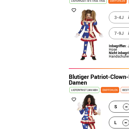
LIEFERRZEIT: 4/5 TAGE TAGE
EMPFOHLEN
3-4J
7-9J
Inbegriffen
:
Hose
Nicht inbegri
Handschuhe 
Blutiger Patriot-Clown
Damen
LIEFERFRIST 24H/48H
EMPFOHLEN
BEST
-
S
-
L