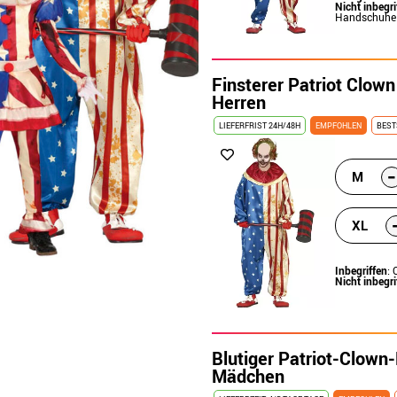
Nicht inbegri
Handschuhe 
Finsterer Patriot Clow
Herren
LIEFERFRIST 24H/48H
EMPFOHLEN
BEST
-
M
XL
Inbegriffen
: 
Nicht inbegri
Blutiger Patriot-Clown
Mädchen