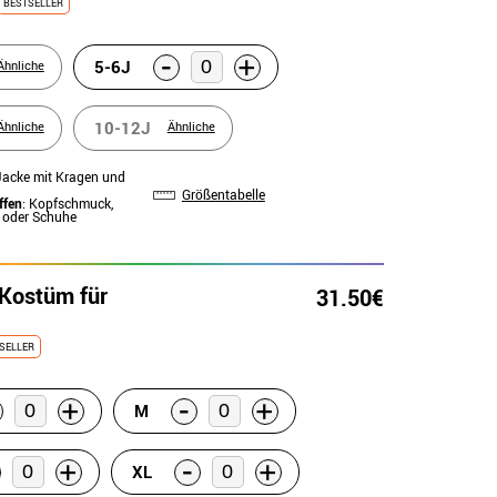
BESTSELLER
-
+
5-6J
Ähnliche
10-12J
Ähnliche
Ähnliche
 Jacke mit Kragen und
Größentabelle
ffen
: Kopfschmuck,
oder Schuhe
-Kostüm für
31.50€
SELLER
-
+
+
M
-
+
+
XL