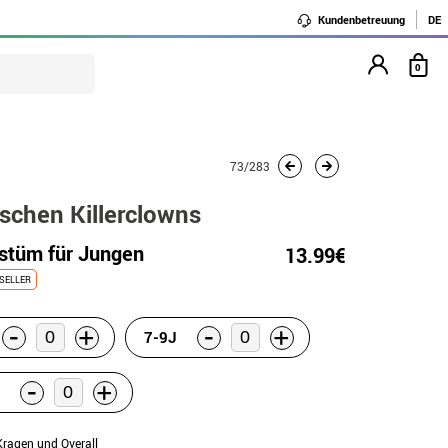
Kundenbetreuung
DE
0
73/283
ischen Killerclowns
ostüm für Jungen
13.99€
SELLER
-
-
+
+
7-9J
-
+
Kragen und Overall