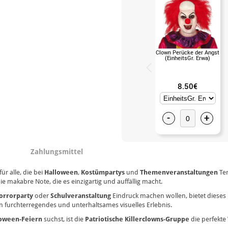
Clown Perücke der Angst
(EinheitsGr. Erwa)
8.50€
-
+
Zahlungsmittel
ür alle, die bei
Halloween
,
Kostümpartys
und
Themenveranstaltungen
Ter
e makabre Note, die es einzigartig und auffällig macht.
orrorparty
oder
Schulveranstaltung
Eindruck machen wollen, bietet dieses
 furchterregendes und unterhaltsames visuelles Erlebnis.
oween-Feiern
suchst, ist die
Patriotische Killerclowns-Gruppe
die perfekte