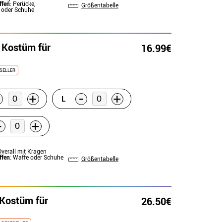
ffen
: Perücke,
Größentabelle
oder Schuhe
n Kostüm für
16.99€
SELLER
-
+
+
L
-
+
Overall mit Kragen
ffen
: Waffe oder Schuhe
Größentabelle
-Kostüm für
26.50€