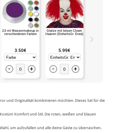
2,5 ml Wassermakeup in
Glatze mit bösen Clown
Weiße Happy Clown-
verschiedenen Farben
Haaren (EinheitsGr. Erwa)
Maske (EinheitsGr.)
3.50€
5.99€
1.75€
-
+
-
+
-
+
ror und Originalität kombinieren möchten. Dieses Set für die
 Kostüm Komfort und Stil. Die roten, weißen und blauen
 Wahl, um aufzufallen und alle deine Gäste zu überraschen.