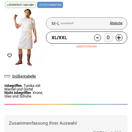
LIEFERFRIST 24H/48H
LETZTE EINHEITEN
M-L
Ähnliche
ausverkauft
-
+
XL/XXL
Letzte Einheiten
Größentabelle
Inbegriffen
: Tunika mit
Mantel und Gürtel
Nicht inbegriffen
: Krone,
Glas und Schuhe
Zusammenfassung Ihrer Auswahl