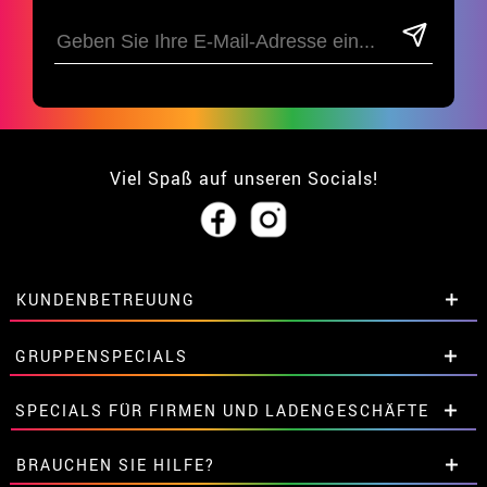
Viel Spaß auf unseren Socials!
KUNDENBETREUUNG
• Über uns
GRUPPENSPECIALS
• Verkaufskonditionen
• Rechtlicher Hinweis
und
Datenschutz
Extrarabatte für Gruppen.
SPECIALS FÜR FIRMEN UND LADENGESCHÄFTE
• Kundendienst
Kontaktieren Sie uns hier.
• Cookie-Verwendung
Extrarabatte für Gruppen.
BRAUCHEN SIE HILFE?
•
Cookie-Einstellungen