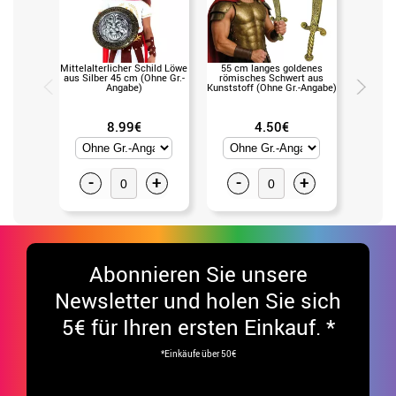
Mittelalterlicher Schild Löwe
55 cm langes goldenes
Römisch
aus Silber 45 cm (Ohne Gr.-
römisches Schwert aus
cm lange
Angabe)
Kunststoff (Ohne Gr.-Angabe)
aus Kun
8.99€
4.50€
-
+
-
+
-
Abonnieren Sie unsere
Newsletter und holen Sie sich
5€ für Ihren ersten Einkauf. *
*Einkäufe über 50€