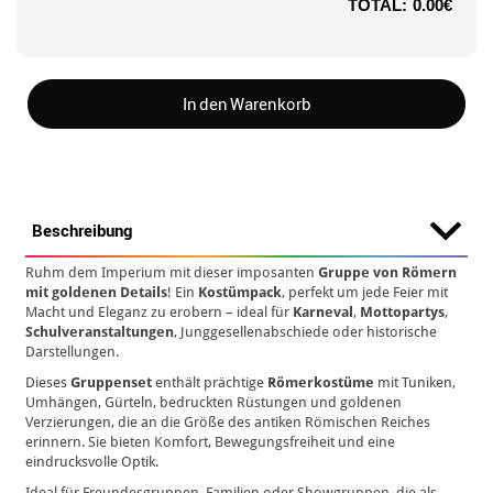
TOTAL:
0.00€
In den Warenkorb
Beschreibung
Ruhm dem Imperium mit dieser imposanten
Gruppe von Römern
mit goldenen Details
! Ein
Kostümpack
, perfekt um jede Feier mit
Macht und Eleganz zu erobern – ideal für
Karneval
,
Mottopartys
,
Schulveranstaltungen
, Junggesellenabschiede oder historische
Darstellungen.
Dieses
Gruppenset
enthält prächtige
Römerkostüme
mit Tuniken,
Umhängen, Gürteln, bedruckten Rüstungen und goldenen
Verzierungen, die an die Größe des antiken Römischen Reiches
erinnern. Sie bieten Komfort, Bewegungsfreiheit und eine
eindrucksvolle Optik.
Ideal für Freundesgruppen, Familien oder Showgruppen, die als