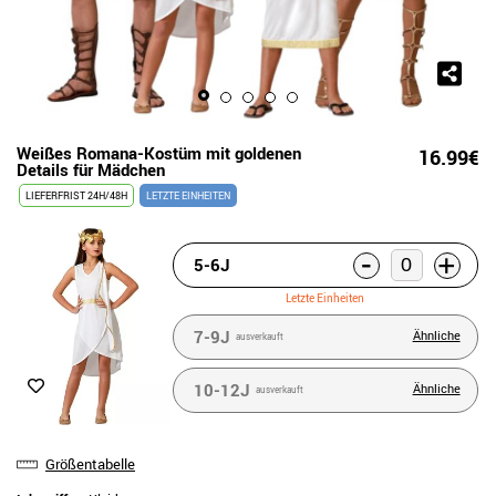
Weißes Romana-Kostüm mit goldenen
16.99€
Details für Mädchen
LIEFERFRIST 24H/48H
LETZTE EINHEITEN
-
+
5-6J
Letzte Einheiten
7-9J
Ähnliche
ausverkauft
10-12J
Ähnliche
ausverkauft
Größentabelle