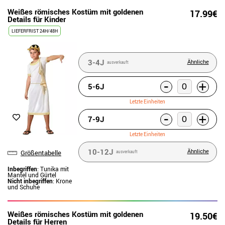
Weißes römisches Kostüm mit goldenen
17.99€
Details für Kinder
LIEFERFRIST 24H/48H
3-4J
Ähnliche
ausverkauft
-
+
5-6J
Letzte Einheiten
-
+
7-9J
Letzte Einheiten
10-12J
Ähnliche
Größentabelle
ausverkauft
Inbegriffen
: Tunika mit
Mantel und Gürtel
Nicht inbegriffen
: Krone
und Schuhe
Weißes römisches Kostüm mit goldenen
19.50€
Details für Herren