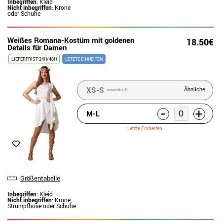
Inbegriffen
: Kleid
Nicht inbegriffen
: Krone
oder Schuhe
Weißes Romana-Kostüm mit goldenen
18.50€
Details für Damen
LIEFERFRIST 24H/48H
LETZTE EINHEITEN
XS-S
Ähnliche
ausverkauft
-
+
M-L
Letzte Einheiten
Größentabelle
Inbegriffen
: Kleid
Nicht inbegriffen
: Krone,
Strumpfhose oder Schuhe