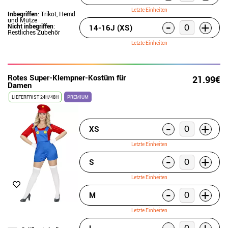
Letzte Einheiten
Inbegriffen
: Trikot, Hemd
und Mütze
-
+
Nicht inbegriffen
:
14-16J (XS)
Restliches Zubehör
Letzte Einheiten
Rotes Super-Klempner-Kostüm für
21.99€
Damen
LIEFERFRIST 24H/48H
PREMIUM
-
+
XS
Letzte Einheiten
-
+
S
Letzte Einheiten
-
+
M
Letzte Einheiten
-
L