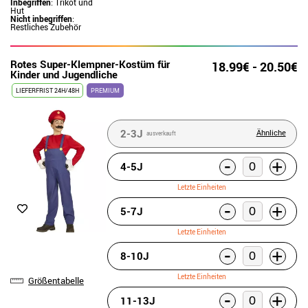
Inbegriffen
: Trikot und
Hut
Nicht inbegriffen
:
Restliches Zubehör
Rotes Super-Klempner-Kostüm für
18.99€ - 20.50€
Kinder und Jugendliche
LIEFERFRIST 24H/48H
PREMIUM
2-3J
Ähnliche
ausverkauft
-
+
4-5J
Letzte Einheiten
-
+
5-7J
Letzte Einheiten
-
+
8-10J
Letzte Einheiten
Größentabelle
-
+
11-13J