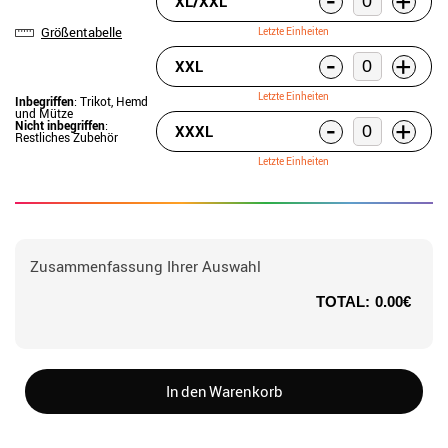
+
XL/XXL
Größentabelle
Letzte Einheiten
-
+
XXL
Letzte Einheiten
Inbegriffen
: Trikot, Hemd
und Mütze
-
+
Nicht inbegriffen
:
XXXL
Restliches Zubehör
Letzte Einheiten
Zusammenfassung Ihrer Auswahl
TOTAL:
0.00€
In den Warenkorb