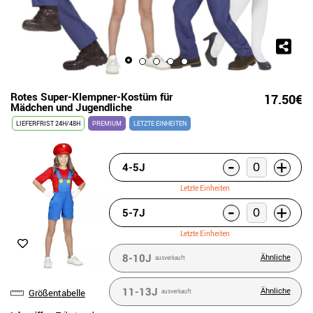
Rotes Super-Klempner-Kostüm für
17.50€
Mädchen und Jugendliche
LIEFERFRIST 24H/48H
PREMIUM
LETZTE EINHEITEN
-
+
4-5J
Letzte Einheiten
-
+
5-7J
Letzte Einheiten
8-10J
Ähnliche
ausverkauft
11-13J
Ähnliche
Größentabelle
ausverkauft