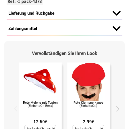
Ref:
pack-4378
Lieferung und Rückgabe
Zahlungsmittel
Vervollständigen Sie Ihren Look
Rote Melone mit Tupfen
Rote Klempnerkappe
GROU
(EinheitsGr. Erwa)
(EinheitsGr.)
(U
12.50€
2.99€