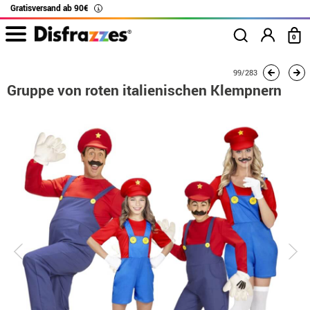
Gratisversand ab 90€
i
0
Beginn
Kostüme
Kostüme für Gruppen
Mario Bros
99/283
Gruppe von roten it
Gruppe von roten italienischen Klempnern