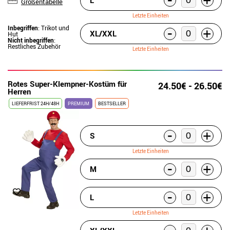
+
Größentabelle
Letzte Einheiten
-
Inbegriffen
: Trikot und
+
XL/XXL
Hut
Nicht inbegriffen
:
Restliches Zubehör
Letzte Einheiten
Rotes Super-Klempner-Kostüm für
24.50€ - 26.50€
Herren
LIEFERFRIST 24H/48H
PREMIUM
BESTSELLER
-
+
S
Letzte Einheiten
-
+
M
-
+
L
Letzte Einheiten
-