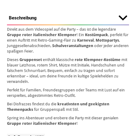
Beschreibung
Direkt aus dem Videospiel auf die Party – das ist die legendäre
Gruppe roter italienischer Klempner
! Ein
Kostümpack
, perfekt für
einen Auftritt mit Retro-Gaming-Flair zu
Karneval
,
Mottopartys
,
Junggesellenabschieden,
Schulveranstaltungen
oder jeder anderen
spaßigen Feier.
Dieses
Gruppenset
enthält klassische
rote Klempner-Kostüme
mit
blauer Latzhose, rotem Shirt, Mütze mit Initiale, Handschuhen und
falschem Schnurrbart. Bequem, einfach zu tragen und sofort
erkennbar – ideal, um deine Freunde in kultige Spielehelden zu
verwandeln.
Perfekt für Familien, Freundesgruppen oder Teams mit Lust auf ein
verspieltes, abgestimmtes Retro-Outfit.
Bei Disfrazzes findest du die
kreativsten und geekigsten
Themenpacks
für Gruppenspaß mit Stil.
Spring ins Abenteuer und erobere die Party mit dieser genialen
Gruppe roter italienischer Klempner
!