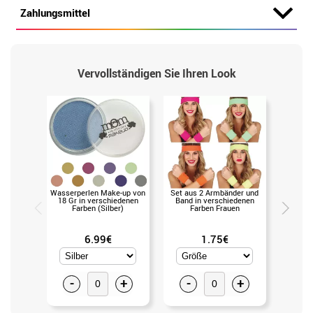
Zahlungsmittel
Vervollständigen Sie Ihren Look
Wasserperlen Make-up von
Set aus 2 Armbänder und
Set 80
18 Gr in verschiedenen
Band in verschiedenen
Farben (Silber)
Farben Frauen
6.99€
1.75€
-
+
-
+
-