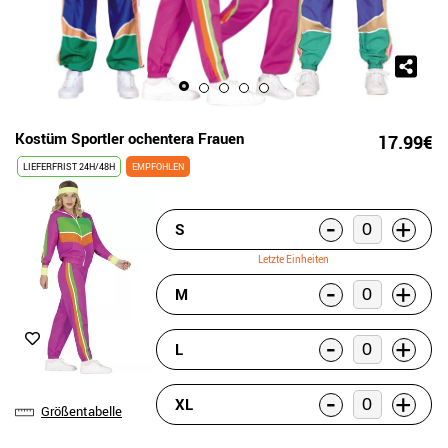
Kostüm Sportler ochentera Frauen
17.99€
LIEFERFRIST 24H/48H
EMPFOHLEN
-
+
S
Letzte Einheiten
-
+
M
-
+
L
-
+
XL
Größentabelle