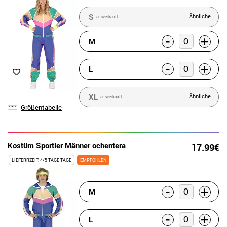
S
Ähnliche
ausverkauft
-
+
M
-
+
L
XL
Ähnliche
ausverkauft
Größentabelle
Kostüm Sportler Männer ochentera
17.99€
LIEFERRZEIT: 4/5 TAGE TAGE
EMPFOHLEN
-
+
M
-
+
L