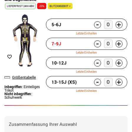
LIEFERFRIST 24H/48H
-20%
BLITZANGEBOT ⚡
-
+
5-6J
Letzte Einheiten
-
+
7-9J
Letzte Einheiten
-
+
10-12J
Letzte Einheiten
Größentabelle
-
+
13-15J (XS)
Inbegriffen
: Einteiliges
Trikot
Letzte Einheiten
Nicht inbegriffen
:
Schuhwerk
Zusammenfassung Ihrer Auswahl