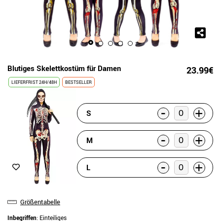
Blutiges Skelettkostüm für Damen
23.99€
LIEFERFRIST 24H/48H
BESTSELLER
-
+
S
-
+
M
-
+
L
Größentabelle
Inbegriffen
: Einteiliges