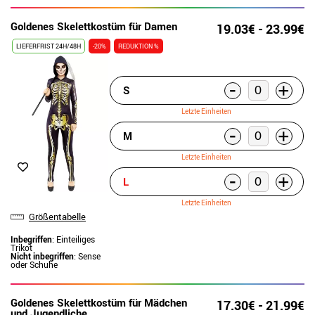
Goldenes Skelettkostüm für Damen
19.03€ - 23.99€
LIEFERFRIST 24H/48H
-20%
REDUKTION %
-
+
S
Letzte Einheiten
-
+
M
Letzte Einheiten
-
+
L
Letzte Einheiten
Größentabelle
Inbegriffen
: Einteiliges
Trikot
Nicht inbegriffen
: Sense
oder Schuhe
Goldenes Skelettkostüm für Mädchen
17.30€ - 21.99€
und Jugendliche