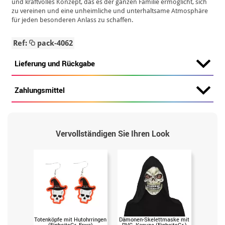
und kraftvolles Konzept, das es der ganzen Familie ermöglicht, sich
zu vereinen und eine unheimliche und unterhaltsame Atmosphäre
für jeden besonderen Anlass zu schaffen.
Ref:
pack-4062
Lieferung und Rückgabe
Zahlungsmittel
Vervollständigen Sie Ihren Look
Totenköpfe mit Hutohrringen
Dämonen-Skelettmaske mit
Dunkle
(EinheitsGr. Erwa)
PVC- Kapuze (EinheitsGr.)
PVC