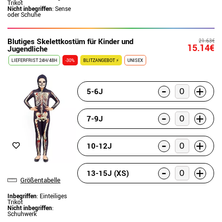
Trikot
Nicht inbegriffen
: Sense
oder Schuhe
Blutiges Skelettkostüm für Kinder und
21.63€
15.14€
Jugendliche
LIEFERFRIST 24H/48H
-30%
BLITZANGEBOT ⚡
UNISEX
-
+
5-6J
-
+
7-9J
-
+
10-12J
-
+
13-15J (XS)
Größentabelle
Inbegriffen
: Einteiliges
Trikot
Nicht inbegriffen
:
Schuhwerk