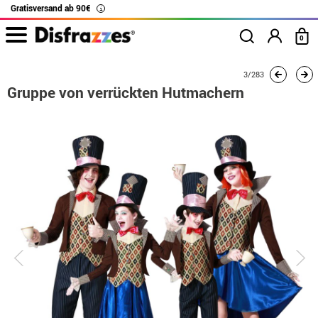
Gratisversand ab 90€
i
0
Beginn
Kostüme
Kostüme für Gruppen
Mad Hatter
3/283
Gruppe von verrüc
Gruppe von verrückten Hutmachern