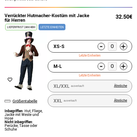
Verrückter Hutmacher-Kostüm mit Jacke
32.50€
für Herren
LIEFERFRIST 24H/48H
LETZTE EINHEITEN
-
+
XS-S
Letzte Einheiten
-
+
M-L
Letzte Einheiten
XL/XXL
Ähnliche
ausverkauft
XXL
Ähnliche
Größentabelle
ausverkauft
Inbegriffen
: Hut, Fliege,
Jacke mit Weste und
Hose
Nicht inbegriffen
:
Perücke, Tasse oder
Schuhe