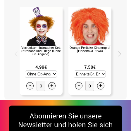
Verrückter Hutmacher-Set:
Orange Perücke Kinderspiel
Orange 
Stirnband und Fliege (Ohne
(EinheitsGr. Erwa)
(Ei
Gr.-Angabe)
4.99€
7.50€
-
+
-
+
-
Abonnieren Sie unsere
Newsletter und holen Sie sich