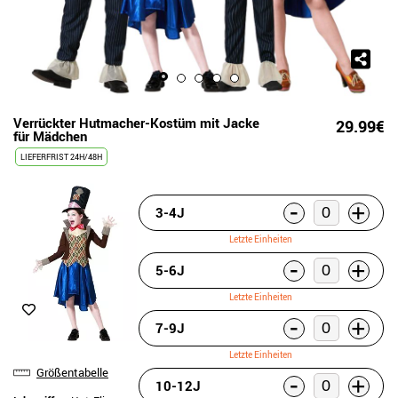
Verrückter Hutmacher-Kostüm mit Jacke
29.99€
für Mädchen
LIEFERFRIST 24H/48H
-
+
3-4J
Letzte Einheiten
-
+
5-6J
Letzte Einheiten
-
+
7-9J
Letzte Einheiten
Größentabelle
-
+
10-12J