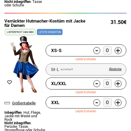
Nicht inbegriffen
: Tasse
oder Schuhe
Verrückter Hutmacher-Kostüm mit Jacke
31.50€
für Damen
LIEFERFRIST 24H/48H
LETZTE EINHEITEN
-
+
XS-S
Letzte Einheiten
M-L
Ähnliche
ausverkauft
-
+
XL/XXL
Letzte Einheiten
-
+
XXL
Größentabelle
Letzte Einheiten
Inbegriffen
: Hut, Fliege,
Jacke mit Weste und
Rock
Nicht inbegriffen
:
Perücke, Tasse,
Strumpfhose oder Schuhe