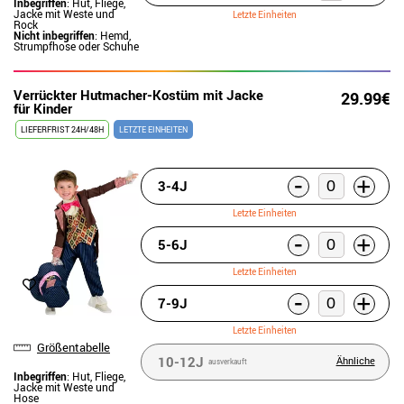
Inbegriffen
: Hut, Fliege,
Jacke mit Weste und
Letzte Einheiten
Rock
Nicht inbegriffen
: Hemd,
Strumpfhose oder Schuhe
Verrückter Hutmacher-Kostüm mit Jacke
29.99€
für Kinder
LIEFERFRIST 24H/48H
LETZTE EINHEITEN
-
+
3-4J
Letzte Einheiten
-
+
5-6J
Letzte Einheiten
-
+
7-9J
Letzte Einheiten
Größentabelle
10-12J
Ähnliche
ausverkauft
Inbegriffen
: Hut, Fliege,
Jacke mit Weste und
Hose