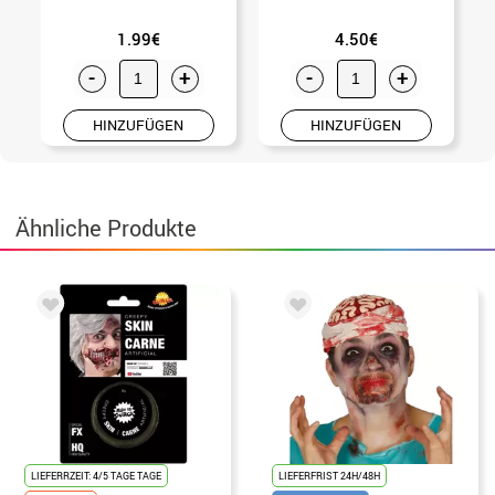
1.99€
4.50€
-
+
-
+
HINZUFÜGEN
HINZUFÜGEN
Ähnliche Produkte
LIEFERRZEIT: 4/5 TAGE TAGE
LIEFERFRIST 24H/48H