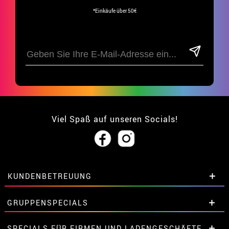
*Einkäufe über 50€
Viel Spaß auf unseren Socials!
KUNDENBETREUUNG
• Über uns
GRUPPENSPECIALS
• Verkaufskonditionen
• Rechtlicher Hinweis
und
Datenschutz
Extrarabatte für Gruppen.
SPECIALS FÜR FIRMEN UND LADENGESCHÄFTE