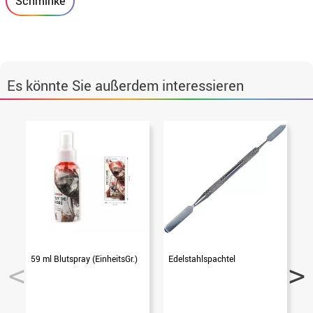
Schminke
Es könnte Sie außerdem interessieren
59 ml Blutspray (EinheitsGr.)
Edelstahlspachtel
W