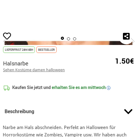
Beginn
Schminke
Schminke für Charakterisierung
Narben und SFX
Ha
LIEFERFRIST 24H/48H
BESTSELLER
1.50€
Halsnarbe
Sehen Kostüme damen halloween
Kaufen Sie jetzt und
erhalten Sie es am
mittwoch
i
Beschreibung
Narbe am Hals abschneiden. Perfekt an Halloween für
Horrorkostüme wie Zombies, Vampire usw. Wir haben auch