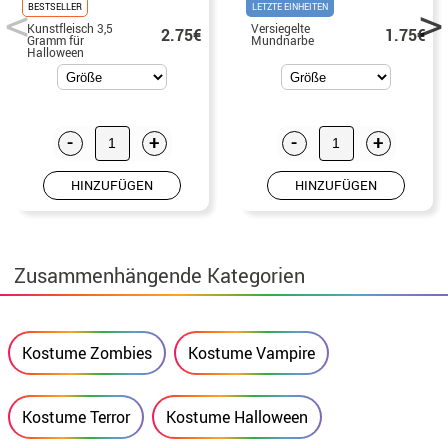
BESTSELLER
LETZTE EINHEITEN
Kunstfleisch 3,5
Versiegelte
2.75€
1.75€
Gramm für
Mundnarbe
Halloween
-
+
-
+
HINZUFÜGEN
HINZUFÜGEN
Zusammenhängende Kategorien
Kostume Zombies
Kostume Vampire
Kostume Terror
Kostume Halloween