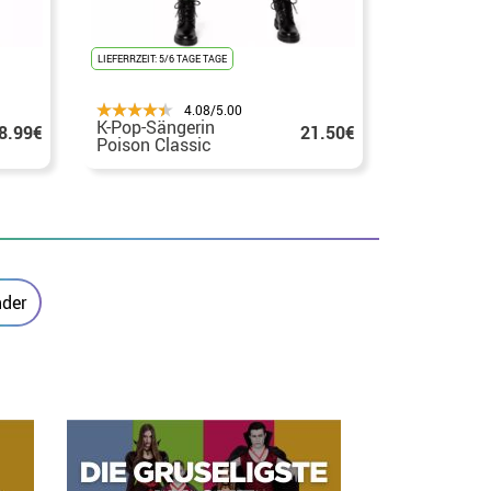
LIEFERRZEIT: 5/6 TAGE TAGE
LIEFERFRIST 24H
4.08/5.00
K-Pop-Sängerin
K-Pop-Sän
8.99€
21.50€
Poison Classic
Classic K
Kostüm für Mädchen
Mädchen
nder