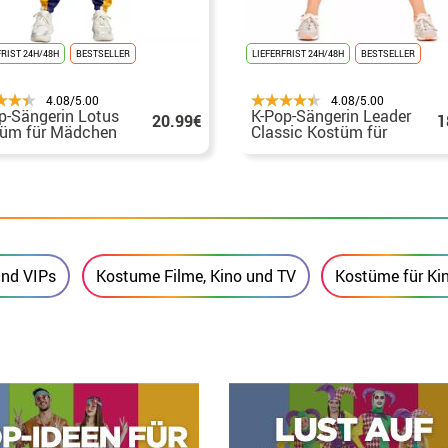
FRIST 24H/48H
BESTSELLER
LIEFERFRIST 24H/48H
BESTSELLER
4.08/5.00
4.08/5.00
p-Sängerin Lotus
K-Pop-Sängerin Leader
20.99€
1
üm für Mädchen
Classic Kostüm für
Mädchen
nd VIPs
Kostume Filme, Kino und TV
Kostüme für Ki