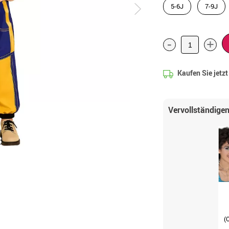
5-6J
7-9J
-
+
Kaufen Sie jetz
Vervollständigen
(