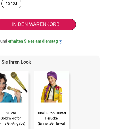
10-12J
IN DEN WARENKORB
t und
erhalten Sie es am
dienstag
i
 Sie Ihren Look
20 cm
Rumi K-Pop Hunter
Goldmikrofon
Perücke
Ohne Gr.-Angabe)
(EinheitsGr. Erwa)