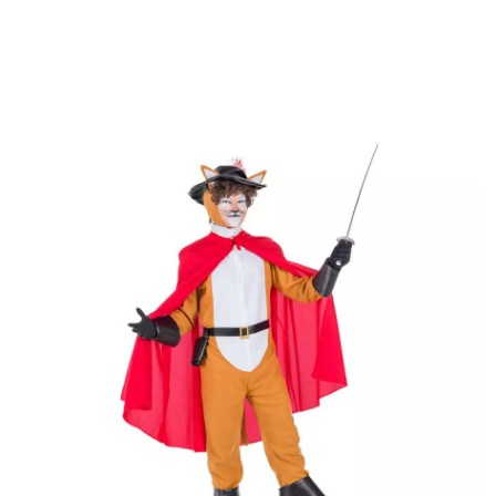
Beginn
Kostüme
Der gestiefelte Kater
Katzenkostüm mit Stiefeln für Her