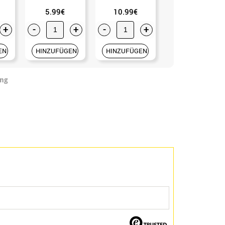
5.99€
10.99€
6.50€
+
-
+
-
+
-
+
EN
HINZUFÜGEN
HINZUFÜGEN
HINZUFÜGEN
ung