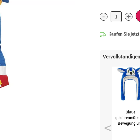
-
+
Kaufen Sie jetz
Vervollständigen
Blaue
Igelohrenmütze
Bewegung u
Lichteffekte
(EinheitsGr. E