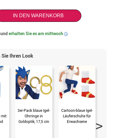
IN DEN WARENKORB
t und
erhalten Sie es am
mittwoch
i
 Sie Ihren Look
3er-Pack blaue Igel-
Cartoon-blaue Igel-
180 cm Peitsche
 mit
Ohrringe in
Läuferschuhe für
(EinheitsGr.)
nd
Goldoptik, 17,5 cm
Erwachsene
n
(Ohne Gr.-Angabe)
(EinheitsGr. Erwa)
rwa)