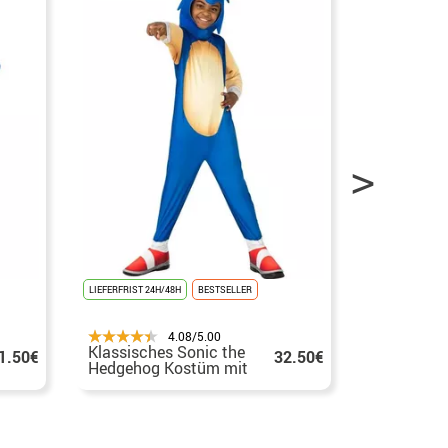
LIEFERFRIST 24H/48H
BESTSELLER
LIEFERFRIST 24H
4.08/5.00
Klassisches Sonic the
Sonic the
1.50€
32.50€
Hedgehog Kostüm mit
Opp Kost
Maske für Kinder
Maske für 