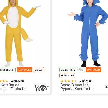
FRIST 24H/48H
EMPFOHLEN
UNISEX
LIEFERFRIST 24H/48H
EMPFOHLEN
BESTSELLER
4.08/5.00
4.08/5.00
s-Kostüm der
Sonic Blauer Igel-
13.99€ -
2
ospiel-Fuchs für
Pyjama-Kostüm für
16.50€
er
Kinder