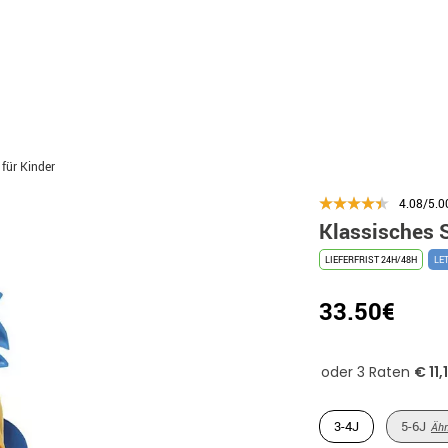
für Kinder
4.08/5.0
Klassisches 
LIEFERFRIST 24H/48H
LE
33.50€
3-4J
5-6J
Ähn