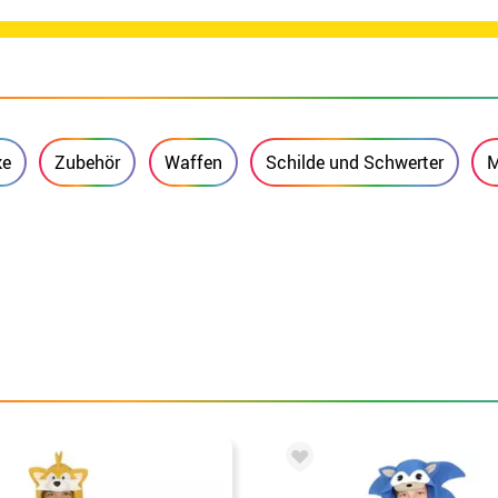
ke
Zubehör
Waffen
Schilde und Schwerter
M