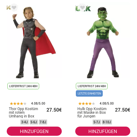
LIEFERFRIST 24H/48H
LIEFERFRIST 24H/48H
LETZTE EINHEITEN
4.08/5.00
4.08/5.00
Thor Opp Kostüm
Hulk Opp Kostüm
27.50€
27.50€
mit rotem
mit Maske in Box
Umhang in Box
für Jungen
für Jungen
3-4J
5-6J
7-8J
5-7J
8-10J
HINZUFÜGEN
HINZUFÜGEN