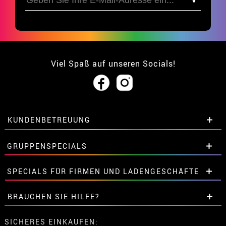
Viel Spaß auf unseren Socials!
KUNDENBETREUUNG
• Über uns
GRUPPENSPECIALS
• Verkaufskonditionen
• Rechtlicher Hinweis
und
Datenschutz
Extrarabatte für Gruppen.
SPECIALS FÜR FIRMEN UND LADENGESCHÄFTE
• Kundendienst
Kontaktieren Sie uns hier.
• Cookie-Verwendung
Extrarabatte für Gruppen.
BRAUCHEN SIE HILFE?
•
Cookie-Einstellungen
Kontaktieren Sie uns hier.
Meine bestellung ist noch nicht erfolgt
SICHERES EINKAUFEN: