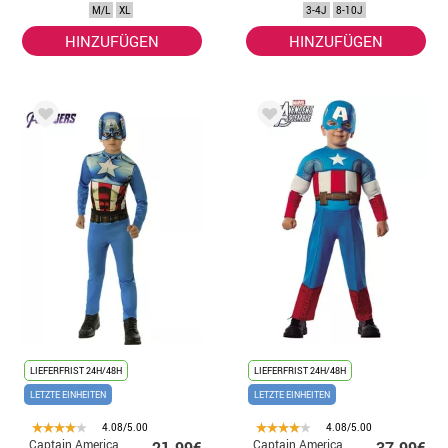
Herren
Jungen
M/L
XL
3-4J
8-10J
HINZUFÜGEN
HINZUFÜGEN
LIEFERFRIST 24H/48H
LIEFERFRIST 24H/48H
LETZTE EINHEITEN
LETZTE EINHEITEN
4.08/5.00
4.08/5.00
Captain America
Captain America
21.99€
37.99€