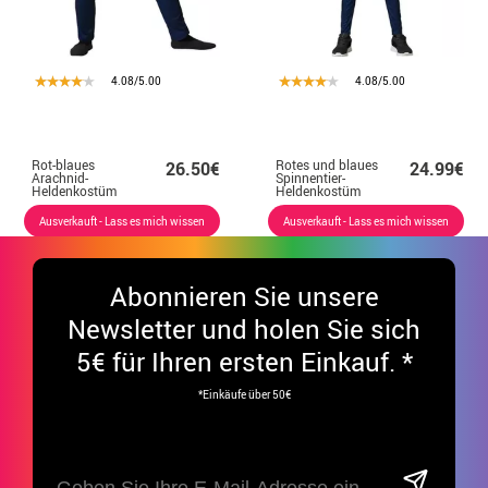
4.08/5.00
4.08/5.00
Rot-blaues
Rotes und blaues
26.50€
24.99€
Arachnid-
Spinnentier-
Heldenkostüm
Heldenkostüm
für Herren
für Kinder
Ausverkauft - Lass es mich wissen
Ausverkauft - Lass es mich wissen
Abonnieren Sie unsere
Newsletter und holen Sie sich
5€ für Ihren ersten Einkauf. *
*Einkäufe über 50€