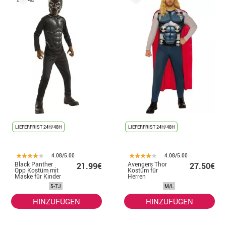
LIEFERFRIST 24H/48H
LIEFERFRIST 24H/48H
4.08/5.00
4.08/5.00
Black Panther
Avengers Thor
21.99€
27.50€
Opp Kostüm mit
Kostüm für
Maske für Kinder
Herren
5-7J
M/L
HINZUFÜGEN
HINZUFÜGEN