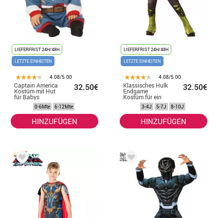
LIEFERFRIST 24H/48H
LIEFERFRIST 24H/48H
LETZTE EINHEITEN
LETZTE EINHEITEN
4.08/5.00
4.08/5.00
Captain America
Klassisches Hulk
32.50€
32.50€
Kostüm mit Hut
Endgame
für Babys
Kostüm für ein
Kind
0-6Mte
6-12Mte
3-4J
5-7J
8-10J
HINZUFÜGEN
HINZUFÜGEN