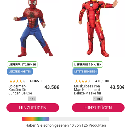
LIEFERFRIST 24H/48H
LIEFERFRIST 24H/48H
LETZTE EINHEITEN
LETZTE EINHEITEN
4.08/5.00
4.08/5.00
Spiderman-
Muskulöses Iron
43.50€
43.50€
Kostüm für
Man-Kostüm mit
Jungen Deluxe
Deluxe-Maske für
Kinder
7-8J
9-10J
HINZUFÜGEN
HINZUFÜGEN
Haben Sie schon gesehen
40
von 126 Produkten