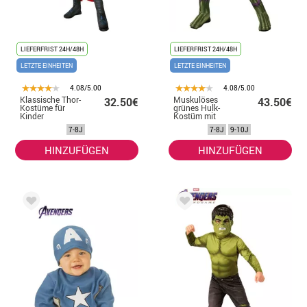
LIEFERFRIST 24H/48H
LIEFERFRIST 24H/48H
LETZTE EINHEITEN
LETZTE EINHEITEN
4.08/5.00
4.08/5.00
Klassische Thor-
Muskulöses
32.50€
43.50€
Kostüme für
grünes Hulk-
Kinder
Kostüm mit
Deluxe-Maske für
7-8J
7-8J
9-10J
Kinder
HINZUFÜGEN
HINZUFÜGEN