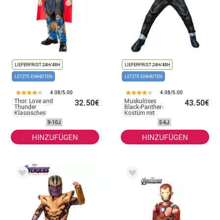
LIEFERFRIST 24H/48H
LIEFERFRIST 24H/48H
LETZTE EINHEITEN
LETZTE EINHEITEN
4.08/5.00
4.08/5.00
Thor: Love and
Muskulöses
32.50€
43.50€
Thunder
Black-Panther-
Klassisches
Kostüm mit
Kostüm für
Deluxe-Maske für
9-10J
5-6J
Jungen
Kinder
HINZUFÜGEN
HINZUFÜGEN