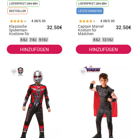
LIEFERFRIST 24H/48H
LIEFERFRIST 24H/48H
BESTSELLER
LETZTE EINHEITEN
4.08/5.00
4.08/5.00
Klassische
Captain Marvel
32.50€
32.50€
Spiderman-
Kostüm für
Kostüme für
Mädchen
Kinder
5-6J
7-8J
9-10J
4-6J
12-14J
HINZUFÜGEN
HINZUFÜGEN