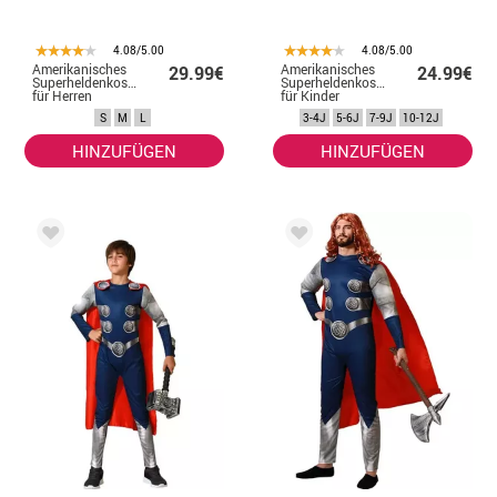
4.08/5.00
4.08/5.00
Amerikanisches
Amerikanisches
29.99€
24.99€
Superheldenkostüm
Superheldenkostüm
für Herren
für Kinder
S
M
L
3-4J
5-6J
7-9J
10-12J
HINZUFÜGEN
HINZUFÜGEN