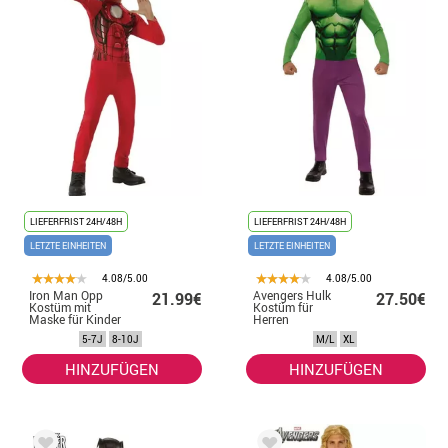
LIEFERFRIST 24H/48H
LIEFERFRIST 24H/48H
LETZTE EINHEITEN
LETZTE EINHEITEN
4.08/5.00
4.08/5.00
Iron Man Opp
Avengers Hulk
21.99€
27.50€
Kostüm mit
Kostüm für
Maske für Kinder
Herren
5-7J
8-10J
M/L
XL
HINZUFÜGEN
HINZUFÜGEN