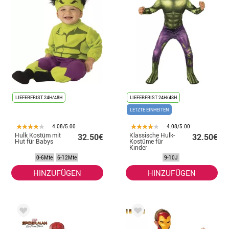
LIEFERFRIST 24H/48H
LIEFERFRIST 24H/48H
LETZTE EINHEITEN
4.08/5.00
4.08/5.00
Hulk Kostüm mit
Klassische Hulk-
32.50€
32.50€
Hut für Babys
Kostüme für
Kinder
0-6Mte
6-12Mte
9-10J
HINZUFÜGEN
HINZUFÜGEN