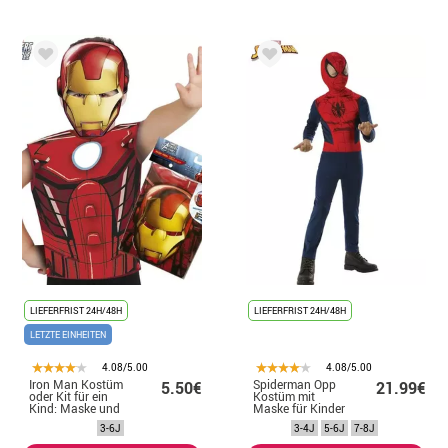
LIEFERFRIST 24H/48H
LIEFERFRIST 24H/48H
LETZTE EINHEITEN
4.08/5.00
4.08/5.00
Iron Man Kostüm
Spiderman Opp
5.50€
21.99€
oder Kit für ein
Kostüm mit
Kind: Maske und
Maske für Kinder
T-Shirt
3-6J
3-4J
5-6J
7-8J