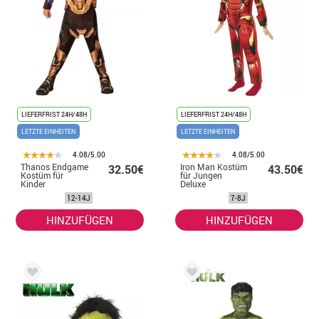
LIEFERFRIST 24H/48H
LIEFERFRIST 24H/48H
LETZTE EINHEITEN
LETZTE EINHEITEN
4.08/5.00
4.08/5.00
Thanos Endgame
Iron Man Kostüm
32.50€
43.50€
Kostüm für
für Jungen
Kinder
Deluxe
12-14J
7-8J
HINZUFÜGEN
HINZUFÜGEN