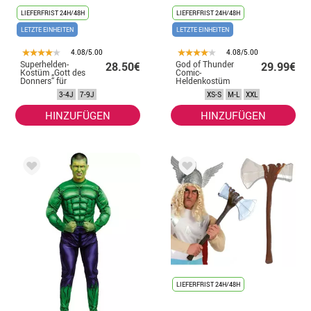
LIEFERFRIST 24H/48H
LIEFERFRIST 24H/48H
LETZTE EINHEITEN
LETZTE EINHEITEN
4.08/5.00
4.08/5.00
Superhelden-
God of Thunder
28.50€
29.99€
Kostüm „Gott des
Comic-
Donners“ für
Heldenkostüm
Kinder
für Herren
3-4J
7-9J
XS-S
M-L
XXL
HINZUFÜGEN
HINZUFÜGEN
LIEFERFRIST 24H/48H