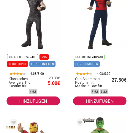
LIEFERFRIST 24H/48H
-79%
LIEFERFRIST 24H/48H
REDUKTION %
LETZTE EINHEITEN
LETZTE EINHEITEN
4.08/5.00
4.08/5.00
23.99€
Klassisches
Opp Spiderman-
27.50€
Avengers Thor
5.00€
Kostüm mit
Kostüm für
Maske in Box für
Kinder
Jungen
4-6J
5-6J
7-8J
HINZUFÜGEN
HINZUFÜGEN