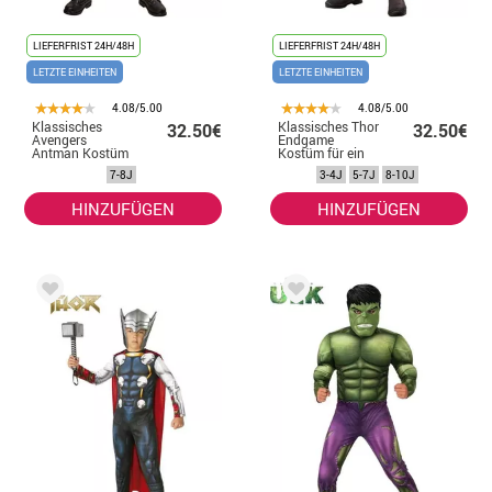
LIEFERFRIST 24H/48H
LIEFERFRIST 24H/48H
LETZTE EINHEITEN
LETZTE EINHEITEN
4.08/5.00
4.08/5.00
Klassisches
Klassisches Thor
32.50€
32.50€
Avengers
Endgame
Antman Kostüm
Kostüm für ein
mit Maske für
Kind
7-8J
3-4J
5-7J
8-10J
Kinder
HINZUFÜGEN
HINZUFÜGEN