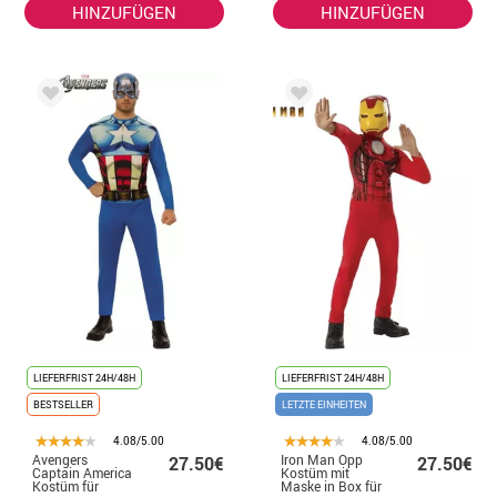
HINZUFÜGEN
HINZUFÜGEN
LIEFERFRIST 24H/48H
LIEFERFRIST 24H/48H
BESTSELLER
LETZTE EINHEITEN
4.08/5.00
4.08/5.00
Avengers
Iron Man Opp
27.50€
27.50€
Captain America
Kostüm mit
Kostüm für
Maske in Box für