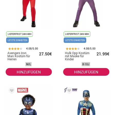
LIEFERFRIST 24H/48H
LIEFERFRIST 24H/48H
LETZTE EINHEITEN
LETZTE EINHEITEN
4.08/5.00
4.08/5.00
Avengers Iron
Hulk Opp Kostüm
27.50€
21.99€
Man Kostüm für
mit Maske für
Herren
Kinder
M/L
8-10J
HINZUFÜGEN
HINZUFÜGEN