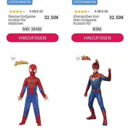
LETZTE EINHEITEN
LETZTE EINHEITEN
4.08/5.00
4.08/5.00
Rescue Endgame
Klassisches Iron
32.50€
32.50€
Kostüm für
Man Endgame
Mädchen
Kostüm für
Jungen
3-4J
12-14J
8-10J
HINZUFÜGEN
HINZUFÜGEN