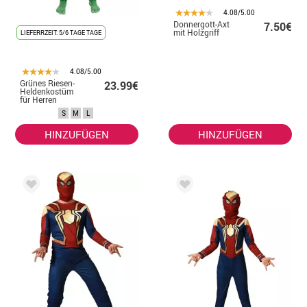
4.08/5.00
Donnergott-Axt
7.50€
mit Holzgriff
LIEFERRZEIT: 5/6 TAGE TAGE
4.08/5.00
Grünes Riesen-
23.99€
Heldenkostüm
für Herren
S
M
L
HINZUFÜGEN
HINZUFÜGEN