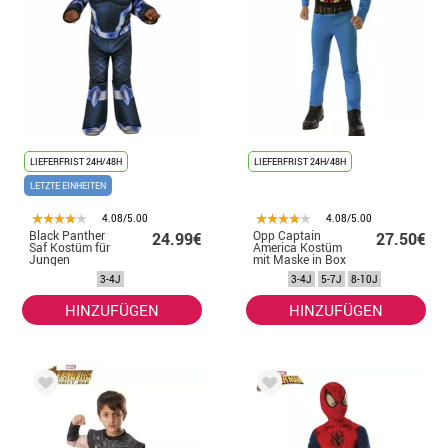
LIEFERFRIST 24H/48H
LIEFERFRIST 24H/48H
LETZTE EINHEITEN
4.08/5.00
4.08/5.00
Black Panther
Opp Captain
24.99€
27.50€
Saf Kostüm für
America Kostüm
Jungen
mit Maske in Box
für Jungen
3-4J
3-4J
5-7J
8-10J
HINZUFÜGEN
HINZUFÜGEN