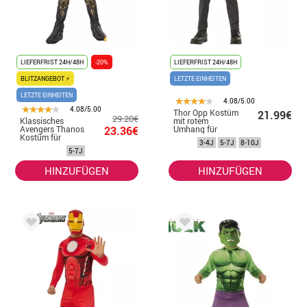
LIEFERFRIST 24H/48H
-20%
LIEFERFRIST 24H/48H
BLITZANGEBOT ⚡
LETZTE EINHEITEN
LETZTE EINHEITEN
4.08/5.00
4.08/5.00
Thor Opp Kostüm
21.99€
29.20€
Klassisches
mit rotem
Avengers Thanos
23.36€
Umhang für
Kostüm für
Kinder
3-4J
5-7J
8-10J
Kinder
5-7J
HINZUFÜGEN
HINZUFÜGEN