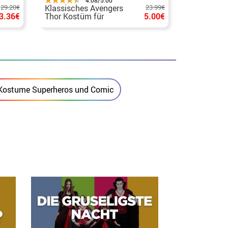
29.20€
Klassisches Avengers
23.99€
Avengers 
3.36€
Thor Kostüm für
5.00€
Premium K
Kinder
Kinder
Kostume Superheros und Comic