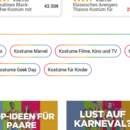
ulöses Black-
Klassisches Avengers
43.50€
her-Kostüm mit
Thanos Kostüm für
2
xe-Maske für
Kinder
er
rs
Kostume Marvel
Kostume Filme, Kino und TV
ostume Geek Day
Kostüme für Kinder