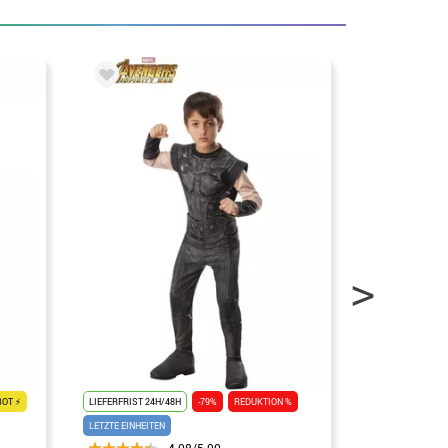
BOT ⚡
LIEFERFRIST 24H/48H
-79%
REDUKTION %
LIEFERFRIST 24H
LETZTE EINHEITEN
4.08/5.00