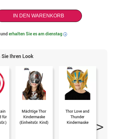
IN DEN WARENKORB
t und
erhalten Sie es am
dienstag
i
 Sie Ihren Look
ain
Mächtige Thor
Thor Love and
Donnergott-Axt mit
 für
Kindermaske
Thunder
Holzgriff (Ohne Gr.-
sGr.)
(EinheitsGr. Kind)
Kindermaske
Angabe)
(EinheitsGr. Kind)