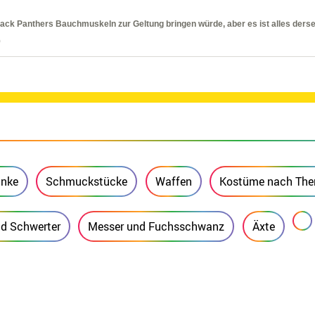
lack Panthers Bauchmuskeln zur Geltung bringen würde, aber es ist alles derse
)
nke
Schmuckstücke
Waffen
Kostüme nach Th
nd Schwerter
Messer und Fuchsschwanz
Äxte