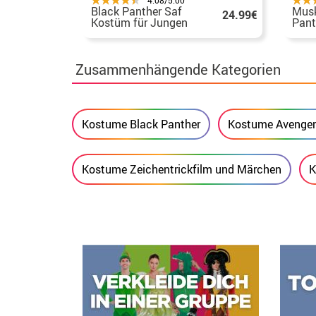
Black Panther Saf
Musk
24.99€
Kostüm für Jungen
Pant
Delu
Kind
Zusammenhängende Kategorien
Kostume Black Panther
Kostume Avenge
Kostume Zeichentrickfilm und Märchen
K