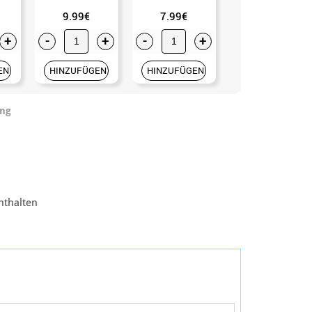
9.99€
7.99€
7.50€
+
-
+
-
+
-
+
EN
HINZUFÜGEN
HINZUFÜGEN
HINZUFÜGEN
ung
nthalten