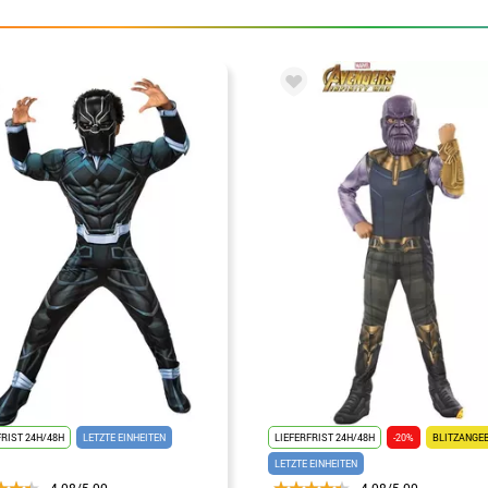
FRIST 24H/48H
LETZTE EINHEITEN
LIEFERFRIST 24H/48H
-20%
BLITZANGE
LETZTE EINHEITEN
4.08/5.00
4.08/5.00