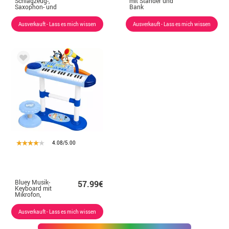
Schlagzeug-,
mit Ständer und
Saxophon- und
Bank
Maracas-Set
Ausverkauft - Lass es mich wissen
Ausverkauft - Lass es mich wissen
4.08/5.00
Bluey Musik-
57.99€
Keyboard mit
Mikrofon,
Ständer und
Hocker
Ausverkauft - Lass es mich wissen