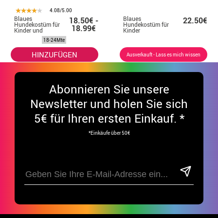
4.08/5.00
Blaues
Blaues
18.50€ -
22.50€
Hundekostüm für
Hundekostüm für
18.99€
Kinder und
Kinder
Babys
18-24Mte
HINZUFÜGEN
Ausverkauft - Lass es mich wissen
Abonnieren Sie unsere
Newsletter und holen Sie sich
5€ für Ihren ersten Einkauf. *
*Einkäufe über 50€