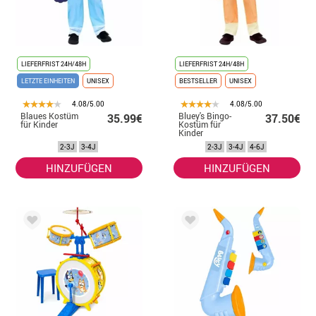
LIEFERFRIST 24H/48H
LIEFERFRIST 24H/48H
LETZTE EINHEITEN
UNISEX
BESTSELLER
UNISEX
4.08/5.00
4.08/5.00
Blaues Kostüm
Bluey's Bingo-
35.99€
37.50€
für Kinder
Kostüm für
Kinder
2-3J
3-4J
2-3J
3-4J
4-6J
HINZUFÜGEN
HINZUFÜGEN