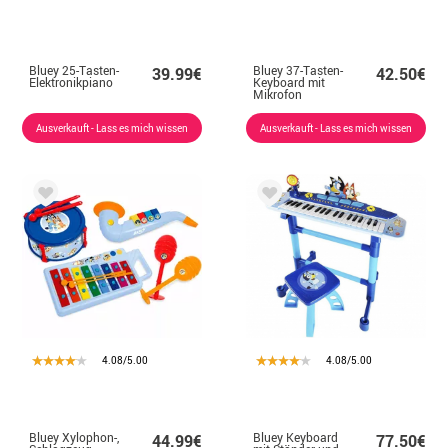
Bluey 25-Tasten-
Bluey 37-Tasten-
39.99€
42.50€
Elektronikpiano
Keyboard mit
Mikrofon
Ausverkauft - Lass es mich wissen
Ausverkauft - Lass es mich wissen
4.08/5.00
4.08/5.00
Bluey Xylophon-,
Bluey Keyboard
44.99€
77.50€