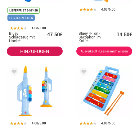
4.08/5.00
LIEFERFRIST 24H/48H
LETZTE EINHEITEN
4.08/5.00
Bluey
Bluey 4-Ton -
47.50€
14.50€
Schlagzeug mit
Saxophon im
Hocker
Koffer
HINZUFÜGEN
Ausverkauft - Lass es mich wissen
4.08/5.00
4.08/5.00