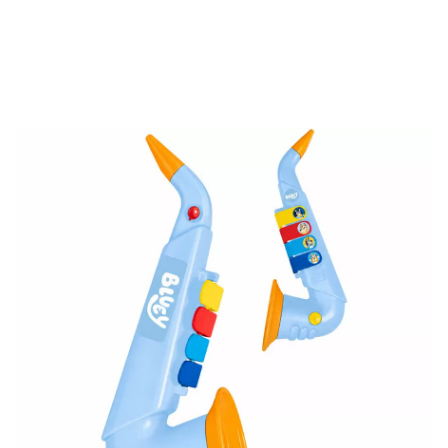
Beginn
Accessoires
Musikinstrumente
Bluey 4-Ton -Saxophon im Koffer