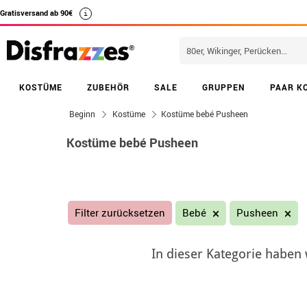
Gratisversand ab 90€
i
KOSTÜME
ZUBEHÖR
SALE
GRUPPEN
PAAR K
Beginn
Kostüme
Kostüme bebé Pusheen
Kostüme bebé Pusheen
Filter zurücksetzen
Bebé
Pusheen
In dieser Kategorie haben