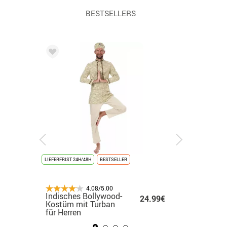
BESTSELLERS
LIEFERFRIST 24H/48H
LIEFERFRIST 24H/48H
NEU
LIEFERFRIST 24H/48H
BESTSELLER
PREMIUM
LIEFERFRIST 24H/48H
LIEFERFRIST 
NEU
LETZTE EINHEITEN
4.08/5.00
4.08/5.00
4.08/5.00
4.08/5.00
Vergoldetes
Indisches Bollywood-
Schwarz-braunes
Weißes K-Pop-
Silberne
.99€
14.50€
24.99€
35.99€
Abschlusskostüm für
Kostüm mit Turban
American-Football-
Sängerinnen-Kost
Mann-K
Kinder
für Herren
Spielerkostüm für
für Mädchen
Herren
Herren