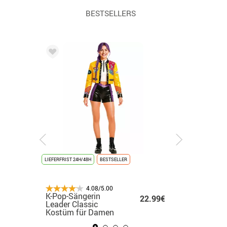
BESTSELLERS
LIEFERFRIST 24H/48H
LIEFERFRIST 24H/48H
NEU
LIEFERFRIST 24H/48H
BESTSELLER
LETZTE EINHEITEN
LIEFERFRIST 24H/48H
LIEFERFRIST 
NEU
4.08/5.00
4.08/5.00
4.08/5.00
4.08/5.00
Vergoldetes
K-Pop-Sängerin
Nightmare Killer
Weißes K-Pop-
Indisch
.99€
14.50€
22.99€
18.50€
Abschlusskostüm für
Leader Classic
Kostüm für Herren
Sängerinnen-Kost
Kostüm 
Kinder
Kostüm für Damen
für Mädchen
für Herr