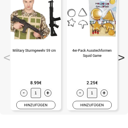
Military Sturmgewehr 59 cm
4er-Pack Ausstechformen
S
Squid Game
8.99€
2.25€
-
+
-
+
HINZUFÜGEN
HINZUFÜGEN