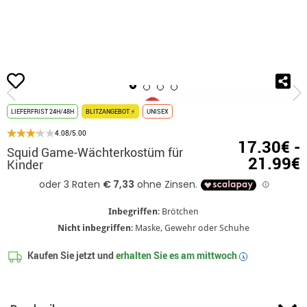
Beginn
Kostüme
Squid Game
Kostüme für Kinder Squid Game
Squid 
LIEFERFRIST 24H/48H
BLITZANGEBOT ⚡
UNISEX
4.08/5.00
17.30€ -
Squid Game-Wächterkostüm für
21.99€
Kinder
Inbegriffen
: Brötchen
Nicht inbegriffen
: Maske, Gewehr oder Schuhe
Kaufen Sie jetzt und
erhalten Sie es am
mittwoch
i