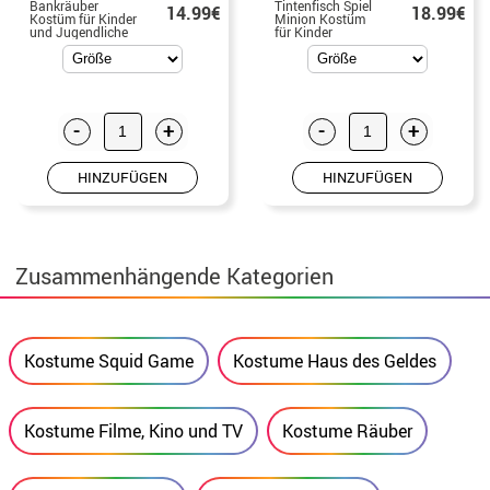
Bankräuber
Tintenfisch Spiel
14.99€
18.99€
Kostüm für Kinder
Minion Kostüm
und Jugendliche
für Kinder
-
+
-
+
HINZUFÜGEN
HINZUFÜGEN
Zusammenhängende Kategorien
Kostume Squid Game
Kostume Haus des Geldes
Kostume Filme, Kino und TV
Kostume Räuber