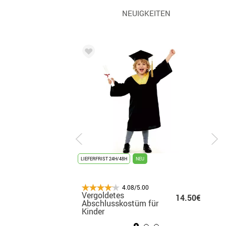
NEUIGKEITEN
UNISEX
LIEFERFRIST 24H/48H
LIEFERFRIST 24H/48H
NEU
BESTSELLER
4.08/5.00
4.08/5.00
Vergoldetes
Michael Jackson
15.99€
14.50€
27
Abschlusskostüm für
Thriller-Kostüm für
Kinder
Herren