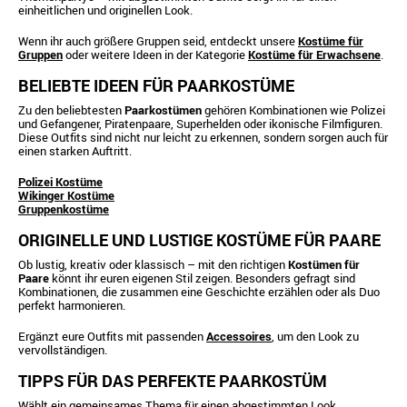
einheitlichen und originellen Look.
Wenn ihr auch größere Gruppen seid, entdeckt unsere
Kostüme für
Gruppen
oder weitere Ideen in der Kategorie
Kostüme für Erwachsene
.
BELIEBTE IDEEN FÜR PAARKOSTÜME
Zu den beliebtesten
Paarkostümen
gehören Kombinationen wie Polizei
und Gefangener, Piratenpaare, Superhelden oder ikonische Filmfiguren.
Diese Outfits sind nicht nur leicht zu erkennen, sondern sorgen auch für
einen starken Auftritt.
Polizei Kostüme
Wikinger Kostüme
Gruppenkostüme
ORIGINELLE UND LUSTIGE KOSTÜME FÜR PAARE
Ob lustig, kreativ oder klassisch – mit den richtigen
Kostümen für
Paare
könnt ihr euren eigenen Stil zeigen. Besonders gefragt sind
Kombinationen, die zusammen eine Geschichte erzählen oder als Duo
perfekt harmonieren.
Ergänzt eure Outfits mit passenden
Accessoires
, um den Look zu
vervollständigen.
TIPPS FÜR DAS PERFEKTE PAARKOSTÜM
Wählt ein gemeinsames Thema für einen abgestimmten Look