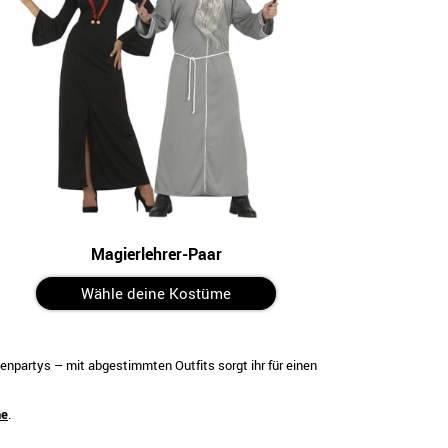
Magierlehrer-Paar
Wähle deine Kostüme
menpartys – mit abgestimmten Outfits sorgt ihr für einen
ne
.