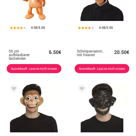
4.08/5.00
4.08/5.00
50 cm
Schimpansenmaske
6.50€
20.50€
aufblasbarer
mit Haaren
lächelnder
brauner Affe
Ausverkauft - Lass es mich wissen
Ausverkauft - Lass es mich wissen