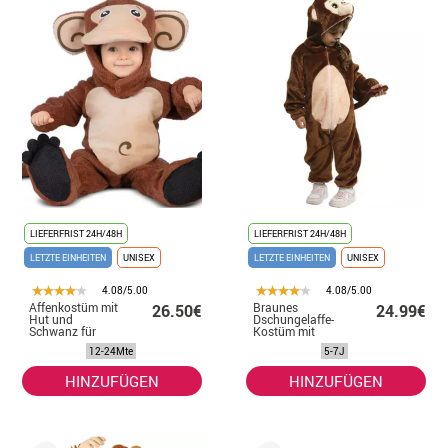
LIEFERFRIST 24H/48H
LIEFERFRIST 24H/48H
LETZTE EINHEITEN
UNISEX
LETZTE EINHEITEN
UNISEX
4.08/5.00
4.08/5.00
Affenkostüm mit
Braunes
26.50€
24.99€
Hut und
Dschungelaffe-
Schwanz für
Kostüm mit
Baby und Kinder
Kapuze für
12-24Mte
5-7J
Kinder
HINZUFÜGEN
HINZUFÜGEN