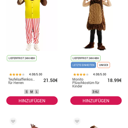
LIEFERFRIST 24H/48H
LIEFERFRIST 24H/48H
LETZTE EINHEITEN
UNISEX
4.08/5.00
4.08/5.00
Teufelsaffenkostüm
Monito
21.50€
18.99€
für Herren
Plüschkostüm für
Kinder
S
M
L
3-4J
HINZUFÜGEN
HINZUFÜGEN