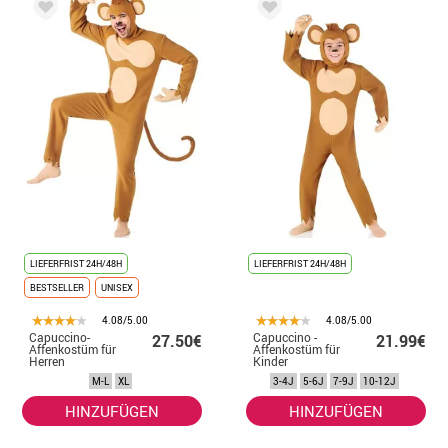
LIEFERFRIST 24H/48H
LIEFERFRIST 24H/48H
BESTSELLER
UNISEX
4.08/5.00
4.08/5.00
Capuccino-
Capuccino -
27.50€
21.99€
Affenkostüm für
Affenkostüm für
Herren
Kinder
M-L
XL
3-4J
5-6J
7-9J
10-12J
HINZUFÜGEN
HINZUFÜGEN