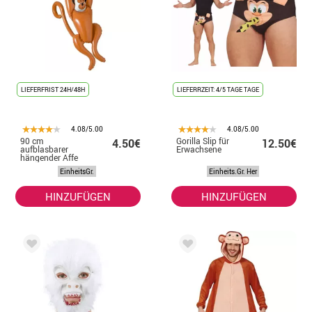
LIEFERFRIST 24H/48H
LIEFERRZEIT: 4/5 TAGE TAGE
4.08/5.00
4.08/5.00
90 cm
Gorilla Slip für
4.50€
12.50€
aufblasbarer
Erwachsene
hängender Affe
EinheitsGr.
Einheits.Gr. Her
HINZUFÜGEN
HINZUFÜGEN