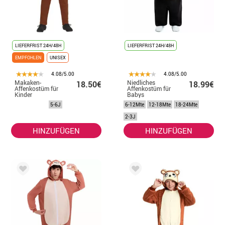
LIEFERFRIST 24H/48H
LIEFERFRIST 24H/48H
EMPFOHLEN
UNISEX
4.08/5.00
4.08/5.00
Makaken-
Niedliches
18.50€
18.99€
Affenkostüm für
Affenkostüm für
Kinder
Babys
5-6J
6-12Mte
12-18Mte
18-24Mte
2-3J
HINZUFÜGEN
HINZUFÜGEN