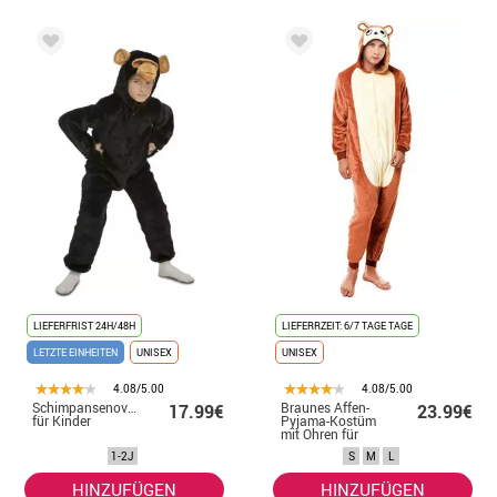
LIEFERFRIST 24H/48H
LIEFERRZEIT: 6/7 TAGE TAGE
LETZTE EINHEITEN
UNISEX
UNISEX
4.08/5.00
4.08/5.00
Schimpansenoverall
Braunes Affen-
17.99€
23.99€
für Kinder
Pyjama-Kostüm
mit Ohren für
Herren
1-2J
S
M
L
HINZUFÜGEN
HINZUFÜGEN