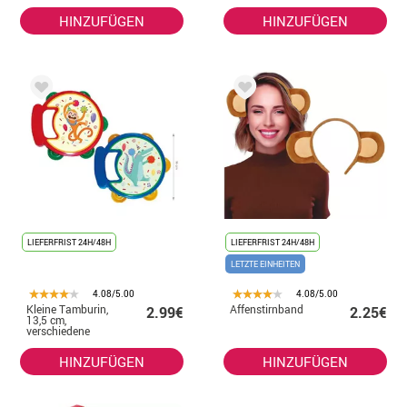
HINZUFÜGEN
HINZUFÜGEN
LIEFERFRIST 24H/48H
LIEFERFRIST 24H/48H
LETZTE EINHEITEN
4.08/5.00
4.08/5.00
Kleine Tamburin,
Affenstirnband
2.99€
2.25€
13,5 cm,
verschiedene
Farben
HINZUFÜGEN
HINZUFÜGEN