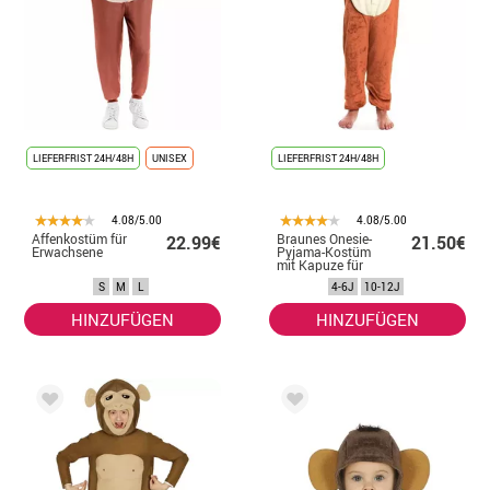
LIEFERFRIST 24H/48H
UNISEX
LIEFERFRIST 24H/48H
4.08/5.00
4.08/5.00
Affenkostüm für
Braunes Onesie-
22.99€
21.50€
Erwachsene
Pyjama-Kostüm
mit Kapuze für
Jungen
S
M
L
4-6J
10-12J
HINZUFÜGEN
HINZUFÜGEN