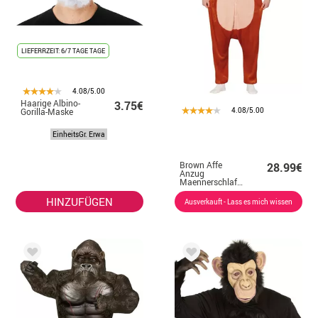
LIEFERRZEIT: 6/7 TAGE TAGE
4.08/5.00
Haarige Albino-
3.75€
4.08/5.00
Gorilla-Maske
EinheitsGr. Erwa
Brown Affe
28.99€
Anzug
Maennerschlafanzuege
HINZUFÜGEN
Ausverkauft - Lass es mich wissen