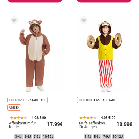
LIEFERRZEIT: 6/7 TAGE TAGE
LIEFERRZEIT: 6/7 TAGE TAGE
UNISEX
4.08/5.00
4.08/5.00
Affenkostüm für
Teufelsaffenkostüm
17.99€
18.99€
Kinder
für Jungen
3-4J
5-6J
7-9J
10-12J
3-4J
5-6J
7-9J
10-12J