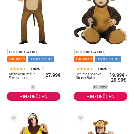
LIEFERFRIST 24H/48H
LIEFERFRIST 24H/48H
EMPFOHLEN
LETZTE EINHEITEN
EMPFOHLEN
LETZTE EINHEITEN
4.08/5.00
4.08/5.00
Affenkostüm für
Schimpansenkostüm
27.99€
19.99€ -
Erwachsene
für ein Baby
20.99€
L
12-18Mte
HINZUFÜGEN
HINZUFÜGEN