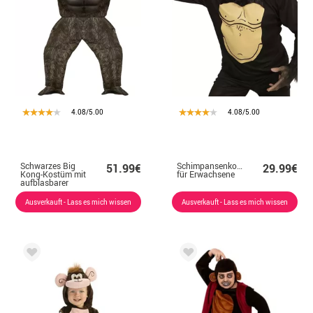
4.08/5.00
4.08/5.00
Schwarzes Big
Schimpansenkostüm
51.99€
29.99€
Kong-Kostüm mit
für Erwachsene
aufblasbarer
Maske für
Erwachsene
Ausverkauft - Lass es mich wissen
Ausverkauft - Lass es mich wissen