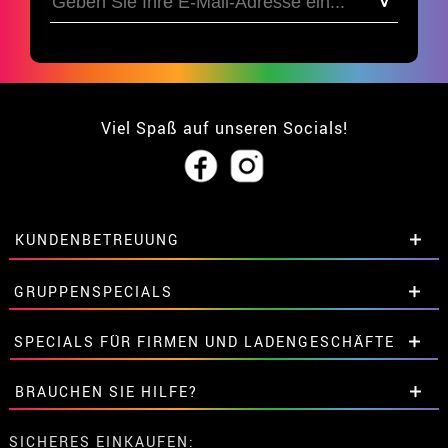
Viel Spaß auf unseren Socials!
KUNDENBETREUUNG
• Über uns
GRUPPENSPECIALS
• Verkaufskonditionen
• Rechtlicher Hinweis
und
Datenschutz
Extrarabatte für Gruppen.
SPECIALS FÜR FIRMEN UND LADENGESCHÄFTE
• Kundendienst
Kontaktieren Sie uns hier.
• Cookie-Verwendung
Extrarabatte für Gruppen.
BRAUCHEN SIE HILFE?
•
Cookie-Einstellungen
Kontaktieren Sie uns hier.
Meine bestellung ist noch nicht erfolgt
SICHERES EINKAUFEN: