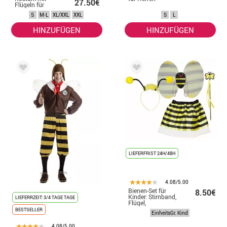
27.50€
Flügeln für
Damen
S
M-L
XL/XXL
XXL
S
L
HINZUFÜGEN
HINZUFÜGEN
LIEFERFRIST 24H/48H
4.08/5.00
Bienen-Set für
8.50€
Kinder: Stirnband,
LIEFERRZEIT: 3/4 TAGE TAGE
Flügel,
Zauberstab und
BESTSELLER
EinheitsGr. Kind
Rock
4.08/5.00