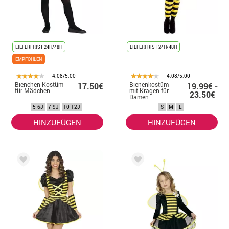
LIEFERFRIST 24H/48H
LIEFERFRIST 24H/48H
EMPFOHLEN
4.08/5.00
4.08/5.00
Bienchen Kostüm
Bienenkostüm
17.50€
19.99€ -
für Mädchen
mit Kragen für
23.50€
Damen
5-6J
7-9J
10-12J
S
M
L
HINZUFÜGEN
HINZUFÜGEN