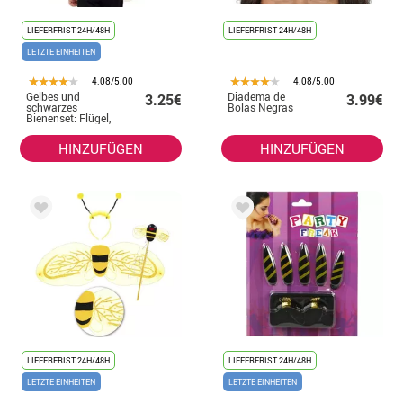
LIEFERFRIST 24H/48H
LIEFERFRIST 24H/48H
LETZTE EINHEITEN
4.08/5.00
4.08/5.00
Gelbes und
Diadema de
3.25€
3.99€
schwarzes
Bolas Negras
Bienenset: Flügel,
Stirnband und
Zauberstab
HINZUFÜGEN
HINZUFÜGEN
LIEFERFRIST 24H/48H
LIEFERFRIST 24H/48H
LETZTE EINHEITEN
LETZTE EINHEITEN