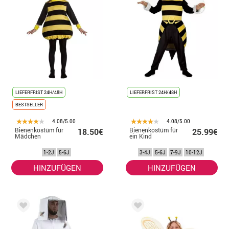
LIEFERFRIST 24H/48H
LIEFERFRIST 24H/48H
BESTSELLER
4.08/5.00
4.08/5.00
Bienenkostüm für
Bienenkostüm für
18.50€
25.99€
Mädchen
ein Kind
1-2J
5-6J
3-4J
5-6J
7-9J
10-12J
HINZUFÜGEN
HINZUFÜGEN