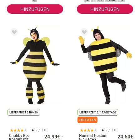
HINZUFÜGEN
HINZUFÜGEN
LIEFERFRIST 24H/48H
LIEFERRZEIT: 3/4 TAGE TAGE
EMPFOHLEN
4.08/5.00
4.08/5.00
Chubby Bee
Hummel Kostüm
24.99€ -
24.50€
Kostüm mit
für Herren