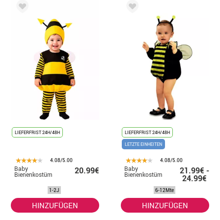
LIEFERFRIST 24H/48H
LIEFERFRIST 24H/48H
LETZTE EINHEITEN
4.08/5.00
4.08/5.00
Baby
Baby
20.99€
21.99€ -
Bienenkostüm
Bienenkostüm
24.99€
1-2J
6-12Mte
HINZUFÜGEN
HINZUFÜGEN