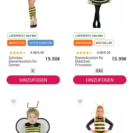
LIEFERFRIST 24H/48H
LIEFERFRIST 24H/48H
EMPFOHLEN
LETZTE EINHEITEN
EMPFOHLEN
BESTSELLER
4.08/5.00
4.08/5.00
Schickes
Bienenkostüm für
19.50€
15.99€
Bienenkostüm für
Mädchen
Damen
Prinzessin
L
5-6J
HINZUFÜGEN
HINZUFÜGEN