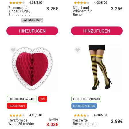
4.08/5.00
4.08/5.00
Bienenset für
Nägel und
3.25€
3.25€
Kinder: Flügel,
Wimpern für
Stirnband und
Biene
Zauberstab
EinheitsGr. Kind
HINZUFÜGEN
HINZUFÜGEN
LIEFERFRIST 24H/48H
-20%
LIEFERFRIST 24H/48H
REDUKTION %
LETZTE EINHEITEN
4.08/5.00
4.08/5.00
3.79€
Herzförmige
Gestreifte
2.99€
Wabe 25 cm/dm
3.03€
Bienenstrümpfe