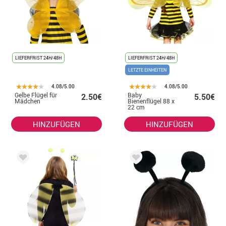
LIEFERFRIST 24H/48H
LIEFERFRIST 24H/48H
LETZTE EINHEITEN
4.08/5.00
4.08/5.00
Gelbe Flügel für
Baby
2.50€
5.50€
Mädchen
Bienenflügel 88 x
22 cm
HINZUFÜGEN
HINZUFÜGEN