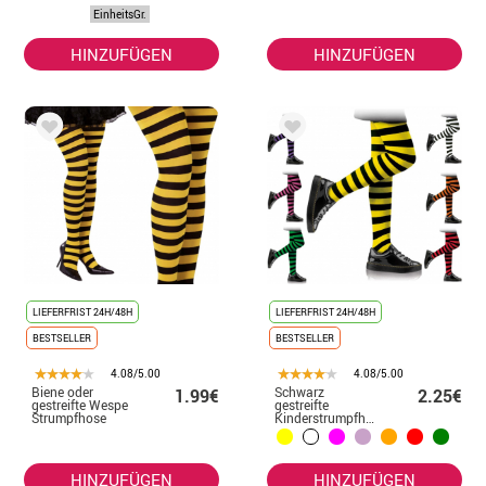
EinheitsGr.
HINZUFÜGEN
HINZUFÜGEN
LIEFERFRIST 24H/48H
LIEFERFRIST 24H/48H
BESTSELLER
BESTSELLER
4.08/5.00
4.08/5.00
Biene oder
Schwarz
1.99€
2.25€
gestreifte Wespe
gestreifte
Strumpfhose
Kinderstrumpfhose
in verschiedenen
Farben
HINZUFÜGEN
HINZUFÜGEN