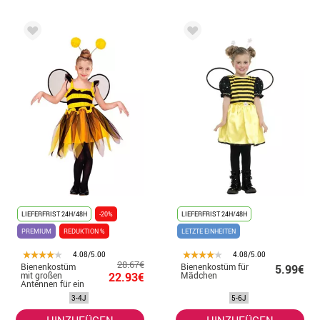
LIEFERFRIST 24H/48H
-20%
LIEFERFRIST 24H/48H
PREMIUM
REDUKTION %
LETZTE EINHEITEN
4.08/5.00
4.08/5.00
28.67€
Bienenkostüm
Bienenkostüm für
5.99€
mit großen
22.93€
Mädchen
Antennen für ein
Mädchen
3-4J
5-6J
HINZUFÜGEN
HINZUFÜGEN