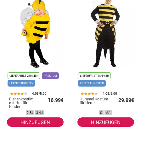
LIEFERFRIST 24H/48H
PREMIUM
LIEFERFRIST 24H/48H
LETZTE EINHEITEN
LETZTE EINHEITEN
4.08/5.00
4.08/5.00
Bienenkostüm
Hummel Kostüm
16.99€
29.99€
mit Hut für
für Herren
Kinder
2-3J
3-4J
S
M/L
HINZUFÜGEN
HINZUFÜGEN