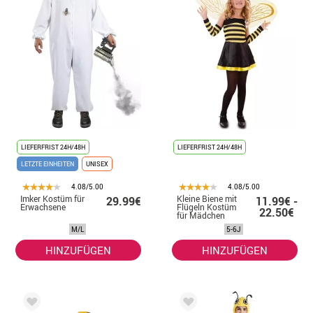
LIEFERFRIST 24H/48H
LIEFERFRIST 24H/48H
LETZTE EINHEITEN
UNISEX
4.08/5.00
4.08/5.00
Imker Kostüm für
Kleine Biene mit
29.99€
11.99€ -
Erwachsene
Flügeln Kostüm
22.50€
für Mädchen
M/L
5-6J
HINZUFÜGEN
HINZUFÜGEN