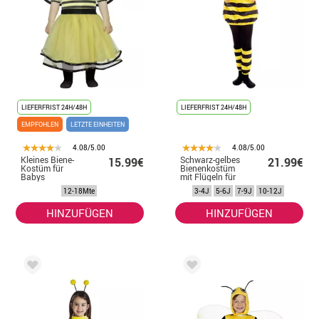
LIEFERFRIST 24H/48H
LIEFERFRIST 24H/48H
EMPFOHLEN
LETZTE EINHEITEN
4.08/5.00
4.08/5.00
Kleines Biene-
Schwarz-gelbes
15.99€
21.99€
Kostüm für
Bienenkostüm
Babys
mit Flügeln für
Mädchen
12-18Mte
3-4J
5-6J
7-9J
10-12J
HINZUFÜGEN
HINZUFÜGEN