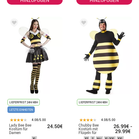
LIEFERFRIST 24H/48H
LIEFERFRIST 24H/48H
LETZTE EINHEITEN
4.08/5.00
4.08/5.00
Lady Bee Bee
Chubby Bee
24.50€
26.99€ -
Kostüm für
Kostüm mit
29.99€
Damen
Flügeln für
Herren
XL
XS
S
M-L
XL/XXL
XXL