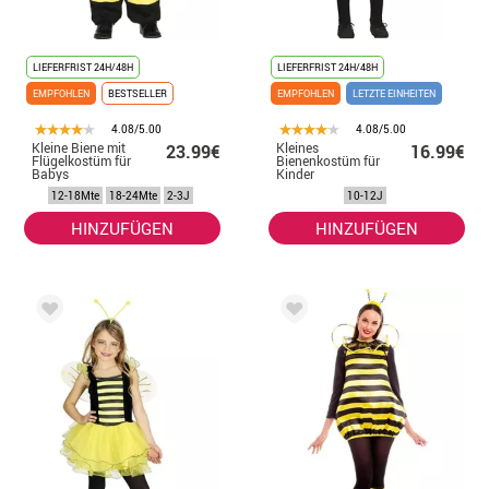
LIEFERFRIST 24H/48H
LIEFERFRIST 24H/48H
EMPFOHLEN
BESTSELLER
EMPFOHLEN
LETZTE EINHEITEN
4.08/5.00
4.08/5.00
Kleine Biene mit
Kleines
23.99€
16.99€
Flügelkostüm für
Bienenkostüm für
Babys
Kinder
12-18Mte
18-24Mte
2-3J
10-12J
HINZUFÜGEN
HINZUFÜGEN