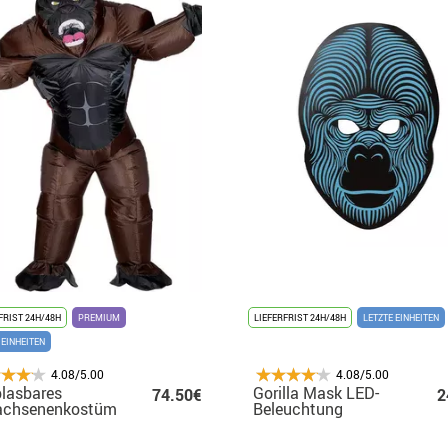
FRIST 24H/48H
PREMIUM
LIEFERFRIST 24H/48H
LETZTE EINHEITEN
 EINHEITEN
4.08/5.00
4.08/5.00
lasbares
Gorilla Mask LED-
74.50€
2
achsenenkostüm
Beleuchtung