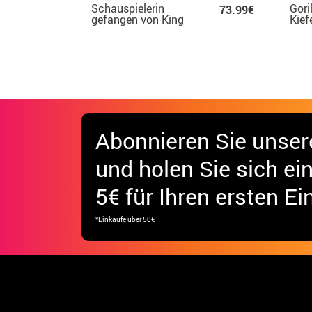
Schauspielerin
Gori
73.99€
gefangen von King
Kief
Kong-Kostüm für
Frauen
Abonnieren Sie unser
und holen Sie sich
ei
5€ für Ihren ersten Ei
*Einkäufe über 50€