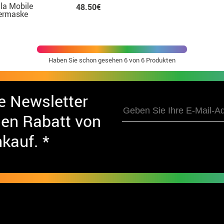
lla Mobile
48.50€
ermaske
Haben Sie schon gesehen
6
von 6 Produkten
e Newsletter
nen Rabatt von
nkauf. *