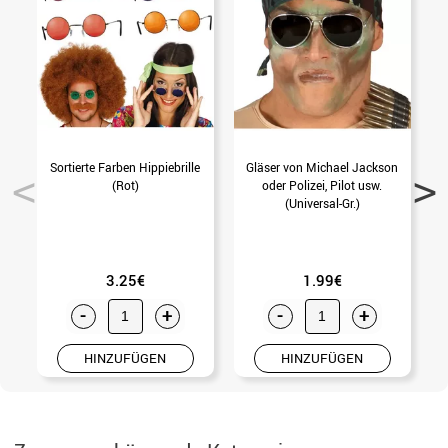
Sortierte Farben Hippiebrille
Gläser von Michael Jackson
(Rot)
oder Polizei, Pilot usw.
(Universal-Gr.)
3.25€
1.99€
-
+
-
+
HINZUFÜGEN
HINZUFÜGEN