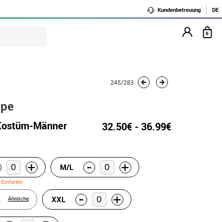
Kundenbetreuung
DE
0
245/283
ppe
-Kostüm-Männer
32.50€ - 36.99€
-
+
+
M/L
e Einheiten
-
+
L
XXL
Ähnliche