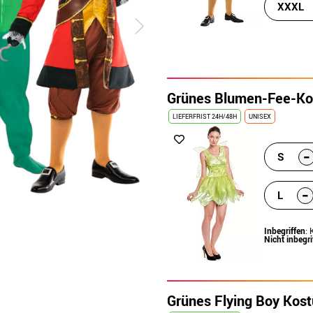
XXXL
Grünes Blumen-Fee-Ko
LIEFERFRIST 24H/48H
UNISEX
-
S
-
L
Inbegriffen
: 
Nicht inbegri
Grünes Flying Boy Kost