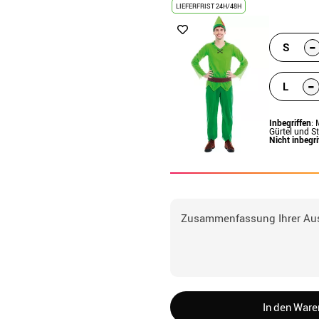
LIEFERFRIST 24H/48H
-
S
-
L
Inbegriffen
:
Gürtel und S
Nicht inbegri
Zusammenfassung Ihrer Au
In den War