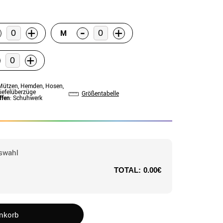
-
+
+
M
+
 Mützen, Hemden, Hosen,
tiefelüberzüge
Größentabelle
ffen
: Schuhwerk
swahl
TOTAL:
0.00€
enkorb