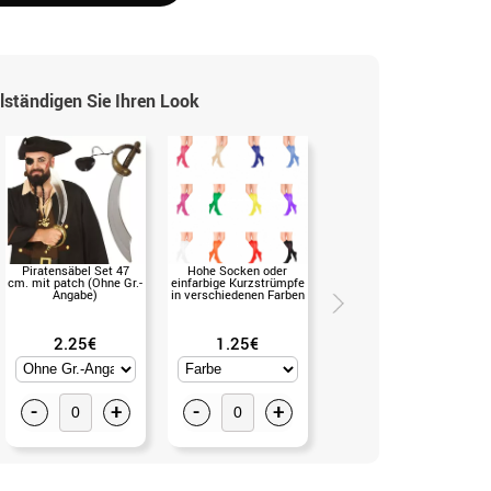
lständigen Sie Ihren Look
Piratensäbel Set 47
Hohe Socken oder
Piratensäbel mit
cm. mit patch (Ohne Gr.-
einfarbige Kurzstrümpfe
Totenkopf (EinheitsGr.)
Angabe)
in verschiedenen Farben
2.25€
1.25€
12.99€
-
+
-
+
-
+