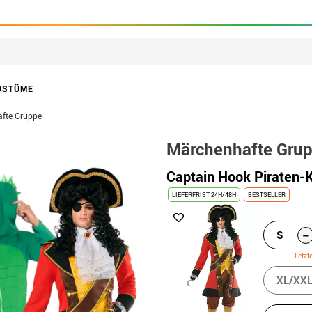
OSTÜME
fte Gruppe
Märchenhafte Gru
Captain Hook Piraten
LIEFERFRIST 24H/48H
BESTSELLER
-
S
Letzt
XL/XX