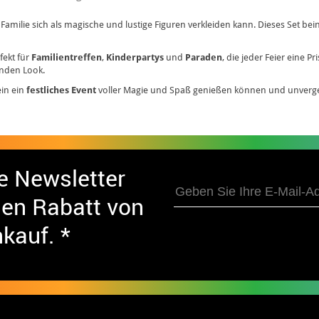
e Familie sich als magische und lustige Figuren verkleiden kann. Dieses Set bei
fekt für
Familientreffen
,
Kinderpartys
und
Paraden
, die jeder Feier eine P
nden Look.
ein ein
festliches Event
voller Magie und Spaß genießen können und unverge
e Newsletter
nen Rabatt von
nkauf. *