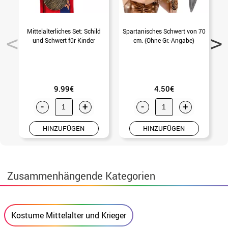
Mittelalterliches Set: Schild
Spartanisches Schwert von 70
S
und Schwert für Kinder
cm. (Ohne Gr.-Angabe)
9.99€
4.50€
-
+
-
+
HINZUFÜGEN
HINZUFÜGEN
Zusammenhängende Kategorien
Kostume Mittelalter und Krieger