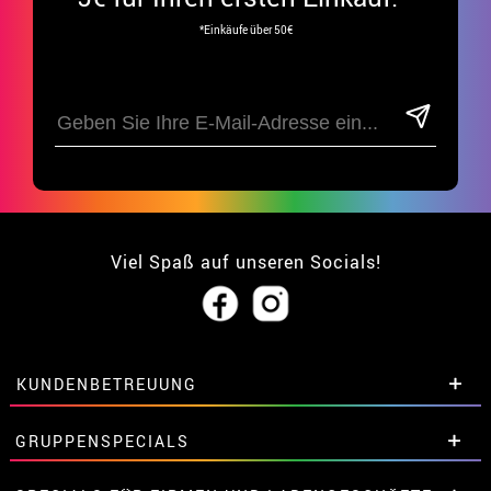
*Einkäufe über 50€
Viel Spaß auf unseren Socials!
KUNDENBETREUUNG
• Über uns
GRUPPENSPECIALS
• Verkaufskonditionen
• Rechtlicher Hinweis
und
Datenschutz